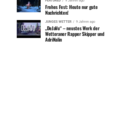
FEATURED
9 Jahren ago
Frohes Fest: Heute nur gute
Nachrichten!
JUNGES WETTER
9 Jahren ago
„DeJaVu“ – neustes Werk der
Wetteraner Rapper Skipper und
AdriNalin