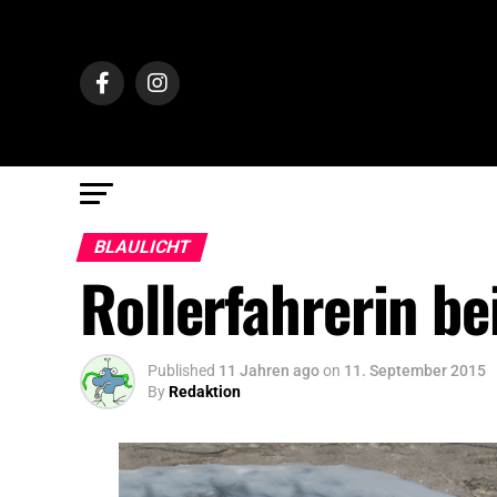
BLAULICHT
Rollerfahrerin bei
Published
11 Jahren ago
on
11. September 2015
By
Redaktion