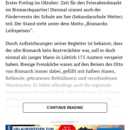
Erster Freitag im Oktober: Zeit für den Feierabendmarkt
im Bismarckquartier! Diesmal nimmt auch der
Förderverein der Schule am See (Sekundarschule Wetter)
teil. Der Stand steht unter dem Motto „Bismarcks
Leibspeisen“.
Durch Aufzeichnungen seiner Begleiter ist bekannt, dass
der alte Bismarck kein Kostverächter war, soll er doch
einmal als junger Mann in Lüttich 175 Austern verspeist
haben. Riesige Fresskörbe waren auf den Reisen des Otto
von Bismarck immer dabei, gefüllt mit halben Hasen,
Rehkeule, gebratenen Rebhühnern und verschiedenen
Wurstsorten. Er liebte allerdings auch die regionale
Hausmannskost und so fand sich ein Rezept in Uromas
Kochbuch, das den Fürsten wohl auch begeistert hat.
Betrieb er doch viele Güter, deren Produkte auf seinem
CONTINUE READING
Speiseplan wiederzufinden waren. So kam es wohl auch
zu dem leckeren Selleriesüppchen, das man am Stand der
ADVERTISEMENT
Schule am See verkosten kann. Schmalzbrote wird