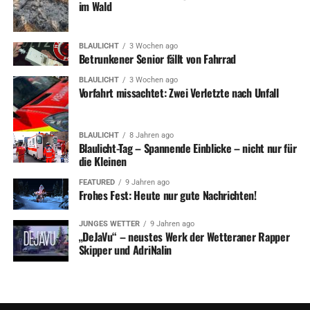
im Wald
BLAULICHT
3 Wochen ago
Betrunkener Senior fällt von Fahrrad
BLAULICHT
3 Wochen ago
Vorfahrt missachtet: Zwei Verletzte nach Unfall
BLAULICHT
8 Jahren ago
Blaulicht-Tag – Spannende Einblicke – nicht nur für
die Kleinen
FEATURED
9 Jahren ago
Frohes Fest: Heute nur gute Nachrichten!
JUNGES WETTER
9 Jahren ago
„DeJaVu“ – neustes Werk der Wetteraner Rapper
Skipper und AdriNalin