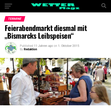
TERMINE
Feierabendmarkt diesmal mit
„Bismarcks Leibspeisen“
Published
11 Jahren ago
on
1. Oktober 2015
By
Redaktion