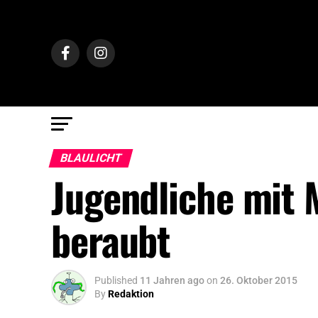
BLAULICHT
Jugendliche mit 
beraubt
Published
11 Jahren ago
on
26. Oktober 2015
By
Redaktion