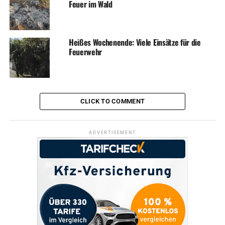
Feuer im Wald
Betroffenen aufmerksam. Rund um den 25. November,
den Internationalen Tag gegen Gewalt an Frauen, sind
die Mitglieder in acht von neun Städten an Infoständen
Heißes Wochenende: Viele Einsätze für die
präsent.
Feuerwehr
2015 steht die Botschaft „Jetzt sehen Sie klar – GEWALT
hat viele GESICHTER!“ im Mittelpunkt. In Kombination
mit Hinweisen zu Beratungsstellen und
Ansprechpersonen ist sie auf 1.500 Brillenputztüchern
CLICK TO COMMENT
sowie auf 2.000 Scheckkartenkalendern zu lesen.
ADVERTISEMENT
ADVERTISEMENT
„Natürlich“, so Bedow „stehen wir vor Ort auch zu
persönlichen Gesprächen zur Verfügung und erläutern,
wo sich Betroffene praktische Hilfe holen können.“ Diese
reiche von Beratungsgesprächen über Hinweise zu
Maßnahmen der Täterarbeit sowie zu Rechten von
Opfern und Verhaltensempfehlungen bis zur Aufnahme