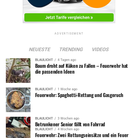
ins Frauenhaus.
Ebenso erschreckend wie die Facetten der Gewalt, zu
deren Opfern auch immer die Kinder zählen, sind die
Fallzahlen. In Deutschland hat rund ein Viertel aller
ADVERTISEMENT
Frauen schon einmal körperliche oder sexuelle Gewalt in
einer Partnerschaft erfahren. Für das zurückliegende Jahr
NEUESTE
TRENDING
VIDEOS
meldet die Kreispolizeibehörde, die für acht Städte des
Ennepe-Ruhr-Kreises zuständig ist, 159 Fälle Häuslicher
BLAULICHT
4 Tagen ago
Baum droht auf Küken zu Fallen – Feuerwehr hat
Gewalt und 102 Wegweisungen der Gewalttätigen aus
die passenden Ideen
Wohnungen, in 137 Fällen erfolgte eine Vermittlung der
Betroffenen an Beratungsstellen. Für Witten lauten die
aktuell vorliegenden Zahlen 132, 67 und 43 sowie 53
BLAULICHT
1 Woche ago
Feuerwehr: Spaghetti-Rettung und Gasgeruch
Vermittlungen an das Jugendamt.
„Wir dürfen uns also nichts vormachen: Häusliche
Gewalt ist für viel zu viele an Ennepe und Ruhr
BLAULICHT
3 Wochen ago
Betrunkener Senior fällt von Fahrrad
qualvoller Alltag. Und das übrigens völlig unabhängig
BLAULICHT
4 Wochen ago
von der Gesellschaftsschicht“, macht Bedow deutlich.
Feuerwehr: Zwei Rettungseinsätze und ein Feuer