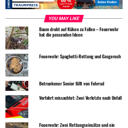
„Körperliche Gewalt und ihre Folgen sind unmittelbar
spürbar und erkennbar. Dies macht es auch
YOU MAY LIKE
Außenstehenden leichter, zu reagieren und Hilfe
Baum droht auf Küken zu Fallen – Feuerwehr
anzubieten. Für andere Gewaltformen gilt das nicht“,
hat die passenden Ideen
macht Petra Bedow, Geschäftsführerin des Runden
Tisches EN gegen Häusliche Gewalt, deutlich. Für die
Gleichstellungsbeauftragte der Kreisverwaltung macht
Feuerwehr: Spaghetti-Rettung und Gasgeruch
dies einen Alltag mit fortgesetzter psychischer Gewalt
noch dramatischer. „Schließlich sind mit Erlebnissen wie
totaler Kontrolle, Demütigungen und Beleidigungen
sowie finanzieller Abhängigkeit und sozialer Isolation
Betrunkener Senior fällt von Fahrrad
schwerwiegende und lang anhaltende
Gesundheitsbelastungen verbunden.“
Vorfahrt missachtet: Zwei Verletzte nach Unfall
Bereits im elften Jahr macht der Runde Tisch EN gegen
Häusliche Gewalt mit einer Aktion
öffentlichkeitswirksam und im gesamten Ennepe-Ruhr-
Feuerwehr: Zwei Rettungseinsätze und ein
Kreis auf Häusliche Gewalt und ihre Folgen für die