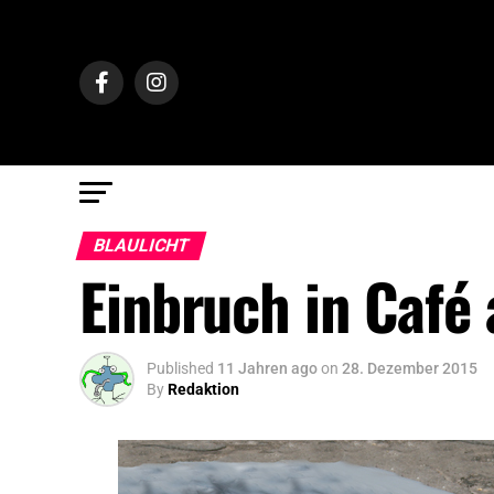
BLAULICHT
Einbruch in Café
Published
11 Jahren ago
on
28. Dezember 2015
By
Redaktion