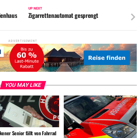
UP NEXT
ienhaus
Zigarrettenautomat gesprengt
ADVERTISEMENT
YOU MAY LIKE
ener Senior fällt von Fahrrad