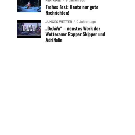
FEATURED
9 Jahren ago
Frohes Fest: Heute nur gute
Nachrichten!
JUNGES WETTER
9 Jahren ago
„DeJaVu“ – neustes Werk der
Wetteraner Rapper Skipper und
AdriNalin