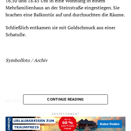
16.50 und 18.45 Uhr in eine Wohnung in einem
Mehrfamilienhaus an der Steinstraße eingestiegen. Sie
brachen eine Balkontür auf und durchsuchten die Räume.
Schließlich entkamen sie mit Goldschmuck aus einer
Schatulle.
Symbolfoto / Archiv
ADVERTISEMENT
CONTINUE READING
RELATED TOPICS:
BLAULICHT
EINBRUCH
NEWS
UP NEXT
ADVERTISEMENT
Guten Rutsch und danke für ein cooles Jahr!
DON'T MISS