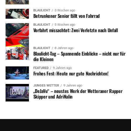
BLAULICHT
3 Wochen ago
Betrunkener Senior fällt von Fahrrad
BLAULICHT
3 Wochen ago
Vorfahrt missachtet: Zwei Verletzte nach Unfall
BLAULICHT
8 Jahren ago
Blaulicht-Tag – Spannende Einblicke – nicht nur für
die Kleinen
FEATURED
9 Jahren ago
Frohes Fest: Heute nur gute Nachrichten!
JUNGES WETTER
9 Jahren ago
„DeJaVu“ – neustes Werk der Wetteraner Rapper
Skipper und AdriNalin