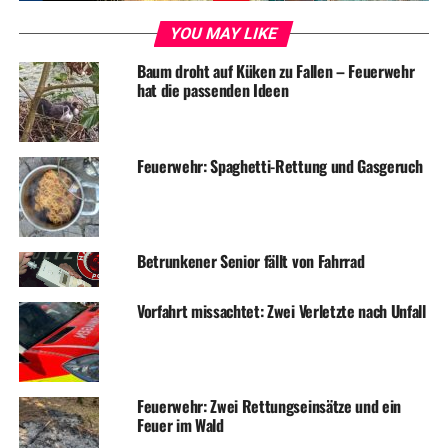
YOU MAY LIKE
Symbofoto / Archiv
Baum droht auf Küken zu Fallen – Feuerwehr
hat die passenden Ideen
ADVERTISEMENT
Feuerwehr: Spaghetti-Rettung und Gasgeruch
RELATED TOPICS:
NEWS
STADTVERWALTUNG
TERMINE
UP NEXT
Sadtmarketingbüro macht Weihnachtsurlaub
Betrunkener Senior fällt von Fahrrad
DON'T MISS
Ruhrhöhenweg 12: Geringe Fahrbahneinengung wegen
Bauarbeiten
Vorfahrt missachtet: Zwei Verletzte nach Unfall
Feuerwehr: Zwei Rettungseinsätze und ein
Feuer im Wald