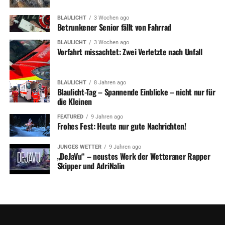
BLAULICHT
3 Wochen ago
Betrunkener Senior fällt von Fahrrad
BLAULICHT
3 Wochen ago
Vorfahrt missachtet: Zwei Verletzte nach Unfall
BLAULICHT
8 Jahren ago
Blaulicht-Tag – Spannende Einblicke – nicht nur für
die Kleinen
FEATURED
9 Jahren ago
Frohes Fest: Heute nur gute Nachrichten!
JUNGES WETTER
9 Jahren ago
„DeJaVu“ – neustes Werk der Wetteraner Rapper
Skipper und AdriNalin