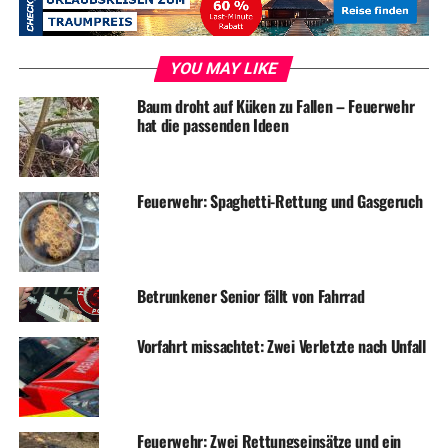
ADVERTISEMENT
RELATED TOPICS:
BLAULICHT
FEUERWEHR
NEWS
YOU MAY LIKE
UMWELT
Baum droht auf Küken zu Fallen – Feuerwehr
UP NEXT
hat die passenden Ideen
Zwei kleinere Einsätze für die Feuerwehr am Wochenende
DON'T MISS
Kriminelle Ersatzteilbeschaffung
Feuerwehr: Spaghetti-Rettung und Gasgeruch
Betrunkener Senior fällt von Fahrrad
Vorfahrt missachtet: Zwei Verletzte nach Unfall
Feuerwehr: Zwei Rettungseinsätze und ein