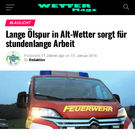
BLAULICHT
Lange Ölspur in Alt-Wetter sorgt für
stundenlange Arbeit
Published
11 Jahren ago
on
15. Januar 2016
By
Redaktion