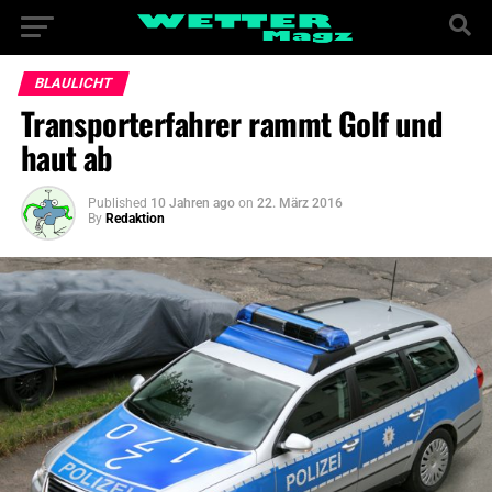
BLAULICHT
Transporterfahrer rammt Golf und
haut ab
Published
10 Jahren ago
on
22. März 2016
By
Redaktion