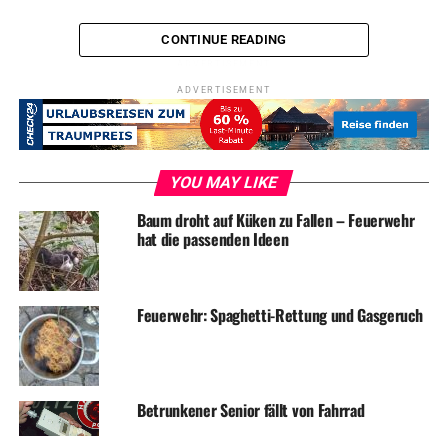
CONTINUE READING
ADVERTISEMENT
ADVERTISEMENT
RELATED TOPICS:
BLAULICHT
NEWS
UNFALL
UP NEXT
Auto in der Königstraße zerkratzt
YOU MAY LIKE
DON'T MISS
Einbruch: Täter wurden gestört
Baum droht auf Küken zu Fallen – Feuerwehr
hat die passenden Ideen
Feuerwehr: Spaghetti-Rettung und Gasgeruch
Betrunkener Senior fällt von Fahrrad