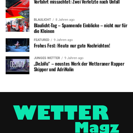
Vorfahrt missachtet: Zwei Verletzte nach Unfall
BLAULICHT
8 Jahren ago
Blaulicht-Tag – Spannende Einblicke – nicht nur für
die Kleinen
FEATURED
9 Jahren ago
Frohes Fest: Heute nur gute Nachrichten!
JUNGES WETTER
9 Jahren ago
„DeJaVu“ – neustes Werk der Wetteraner Rapper
Skipper und AdriNalin