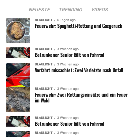
ADVERTISEMENT
NEUESTE
TRENDING
VIDEOS
Foto / Video: Veranstalter
BLAULICHT
6 Tagen ago
Feuerwehr: Spaghetti-Rettung und Gasgeruch
BLAULICHT
3 Wochen ago
RELATED TOPICS:
KONZERT
MUSIK
TERMINE
Betrunkener Senior fällt von Fahrrad
UP NEXT
BLAULICHT
3 Wochen ago
Abendmarkt im Bismarck-Quartier – diesmal mit „Koks“
Vorfahrt missachtet: Zwei Verletzte nach Unfall
DON'T MISS
Super-Maiwochenende mit Veranstaltungen
BLAULICHT
3 Wochen ago
Feuerwehr: Zwei Rettungseinsätze und ein Feuer
im Wald
BLAULICHT
3 Wochen ago
Betrunkener Senior fällt von Fahrrad
BLAULICHT
3 Wochen ago