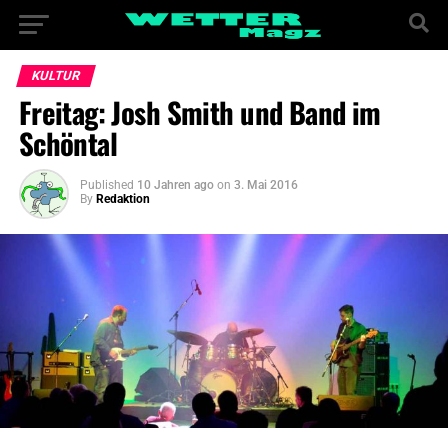
KULTUR
Freitag: Josh Smith und Band im
Schöntal
Published
10 Jahren ago
on
3. Mai 2016
By
Redaktion