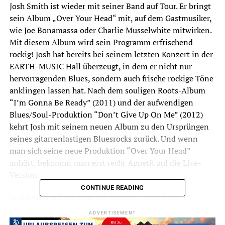
Josh Smith ist wieder mit seiner Band auf Tour. Er bringt
sein Album „Over Your Head“ mit, auf dem Gastmusiker,
wie Joe Bonamassa oder Charlie Musselwhite mitwirken.
Mit diesem Album wird sein Programm erfrischend
rockig! Josh hat bereits bei seinem letzten Konzert in der
EARTH-MUSIC Hall überzeugt, in dem er nicht nur
hervorragenden Blues, sondern auch frische rockige Töne
anklingen lassen hat. Nach dem souligen Roots-Album
“I’m Gonna Be Ready” (2011) und der aufwendigen
Blues/Soul-Produktion “Don’t Give Up On Me” (2012)
kehrt Josh mit seinem neuen Album zu den Ursprüngen
seines gitarrenlastigen Bluesrocks zurück. Und wenn
man sich seine neue Produktion “Over Your Head”
anhört, bekommt man erst recht Appetit auf die Live-
Version.
CONTINUE READING
Josh Smith gilt als einer der großen Talente der
internationalen Gitarrenszene und als Wegweiser für die
ADVERTISEMENT
Zukunft des Blues.