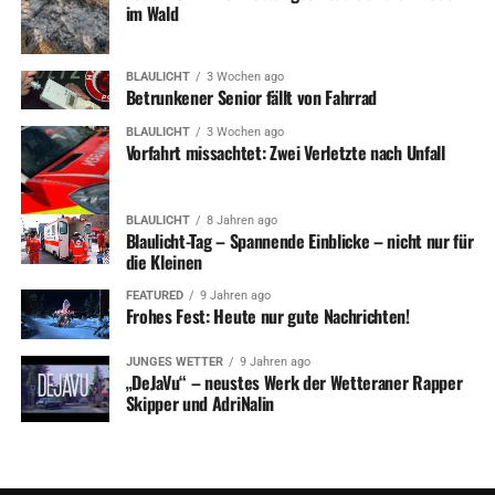
Ein weiterer Arbeitsschwerpunkt der NRW-
im Wald
Verkehrswachten bildet der Einsatz für verkehrssicheres
Verhalten von Flüchtlingen In einer
BLAULICHT
3 Wochen ago
Gesprächsrunde wurden einige Initiativen vorgestellt,
Betrunkener Senior fällt von Fahrrad
mit denen dieses verbessert werden soll – unter anderem
BLAULICHT
3 Wochen ago
ein Schulungsfilm für
Vorfahrt missachtet: Zwei Verletzte nach Unfall
Radfahrer der Verkehrswacht Solingen, der in mehreren
Sprachen kostenfrei zur Verfügung steht.
BLAULICHT
8 Jahren ago
Blaulicht-Tag – Spannende Einblicke – nicht nur für
die Kleinen
Bild: Im Rahmen der Tagung zu Gast bei ABUS:
FEATURED
9 Jahren ago
Frohes Fest: Heute nur gute Nachrichten!
Bürgermeister Frank Hasenberg, Burkhard Nipper,
Geschäftsführer Landesverkehrswacht, Christian
JUNGES WETTER
9 Jahren ago
Bremicker, Vorsitzender der Geschaftsführung ABUS,
„DeJaVu“ – neustes Werk der Wetteraner Rapper
Thomas Landsberg, Kreis-Verkehrswacht Ennepe-Ruhr,
Skipper und AdriNalin
Prof. Dr.-Ing. Jürgen Brauckmann, Präsident der
Landesverkehrswacht, Landrat Olaf Schade und Christian
Rothe, Mitglied der Geschäftsführung ABUS