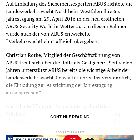
Auf Einladung des Sicherheitsexperten ABUS richtete die
Landesverkehrswacht Nordrhein-Westfalen ihre 66.
Jahrestagung am 29. April 2016 in der neu eröffneten
ABUS Security World in Wetter aus. In diesem Rahmen
wurde auch der von ABUS entwickelte
“Verkehrswachthelm” offiziell übergeben.
Christian Rothe, Mitglied der Geschäftsführung von
ABUS freut sich über die Rolle als Gastgeber: „Seit vielen
Jahren unterstützt ABUS bereits die wichtige Arbeit der
Landesverkehrswacht. So war für uns selbstverständlich,
die Einladung zur Ausrichtung der Jahrestagung
auszusprechen”.
Nach der Eröffung der Veranstaltung durch den
Präsidenten der Landesverkehrswacht, Prof. Dr.-Ing.
CONTINUE READING
Jürgen Brauckmann, ergriff Christian Bremicker, der
Vorsitzende der Geschaftsführung von ABUS, das Wort zu
ADVERTISEMENT
einer Begrüßung der Gäste, zu denen auch der Landrat