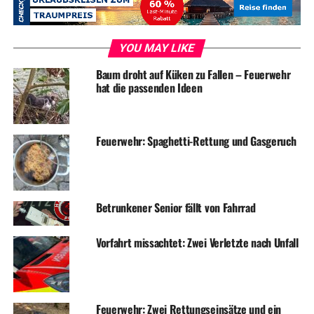
des Ennepe-Ruhr-Kreises, Olaf Schade, und der
Bürgermeister von Wetter, Frank Hasenberg gehörten,
ebenfalls ein Grußwort sprachen.
YOU MAY LIKE
Getreu dem Motto der Veranstaltung „Neue
Baum droht auf Küken zu Fallen – Feuerwehr
hat die passenden Ideen
Herausforderungen in der Verkehrssicherheitsarbeit
aufgreifen” ließ Christian Rothe Taten folgen und
übergab offiziell den neuen Verkehrswachthelm an die
Feuerwehr: Spaghetti-Rettung und Gasgeruch
Landesverkehrswacht NRW.
Im Anschluss an die Veranstaltung, bei der zahlreiche
Fach- und Vereinsthemen diskutiert und verabschiedet
wurden, lud ABUS zu einem Mittagsempfang ein und gab
Betrunkener Senior fällt von Fahrrad
Gelegenheit zur Besichtigung der ABUS Security World.
Die Jahreshauptversammlung der Landesverkehrswacht
Vorfahrt missachtet: Zwei Verletzte nach Unfall
NRW beschloss ein verstärktes Engagement gegen
Ablenkung in Straßenverkehr, insbesondere durch die
Nutzung von Smartphones am Steuer. Zum einen fordern
die NRW-Verkehrswachten eine Überarbeitung des § 23
Feuerwehr: Zwei Rettungseinsätze und ein