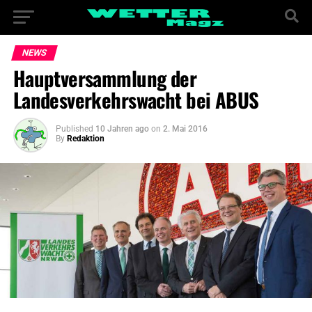
NEWS
Hauptversammlung der
Landesverkehrswacht bei ABUS
Published
10 Jahren ago
on
2. Mai 2016
By
Redaktion