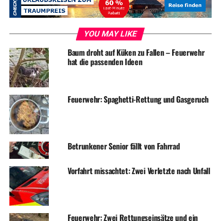
Journalist in den letzten Jahren auf seinen
Inselerkundungen zusammen getragen.
YOU MAY LIKE
Die Mallorca-Bilder von Arne Machel sind Impressionen
der besonderen
Baum droht auf Küken zu Fallen – Feuerwehr
hat die passenden Ideen
Art: Miniaturen, Details, Zeichen des Verfalls, die,
herausgelöst aus ihrer Umgebung und in großformatigen
Fotos präsentiert, eine besondere Ausstrahlung
Feuerwehr: Spaghetti-Rettung und Gasgeruch
entwickeln. Motive, die von Menschenhand geschaffen
wurden und durch Witterungseinflüsse ein eigenes,
künstlerisches Erscheinungsbild erhalten haben. Kunst,
die ihren Ursprung hat in Haustüren, Scheunentoren,
Betrunkener Senior fällt von Fahrrad
Mauern, vom Meer gezeichneten Fischerbooten.
Vorfahrt missachtet: Zwei Verletzte nach Unfall
ADVERTISEMENT
„Eine alte Tür ist natürlich keine Kunst. Kunst wird das
erst, wenn Arne Machel es fotografiert“, konstatierte Wil
Feuerwehr: Zwei Rettungseinsätze und ein