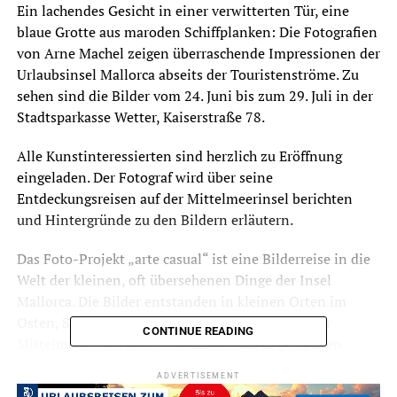
Ein lachendes Gesicht in einer verwitterten Tür, eine
blaue Grotte aus maroden Schiffplanken: Die Fotografien
von Arne Machel zeigen überraschende Impressionen der
Urlaubsinsel Mallorca abseits der Touristenströme. Zu
sehen sind die Bilder vom 24. Juni bis zum 29. Juli in der
Stadtsparkasse Wetter, Kaiserstraße 78.
Alle Kunstinteressierten sind herzlich zu Eröffnung
eingeladen. Der Fotograf wird über seine
Entdeckungsreisen auf der Mittelmeerinsel berichten
und Hintergründe zu den Bildern erläutern.
Das Foto-Projekt „arte casual“ ist eine Bilderreise in die
Welt der kleinen, oft übersehenen Dinge der Insel
Mallorca. Die Bilder entstanden in kleinen Orten im
Osten, Südosten und im Tramuntana-Gebirge der
CONTINUE READING
Mittelmeerinsel, in stillen Gassen, auf abgelegenen
Fincas und in kleinen Häfen. Über 500 der oft wie
ADVERTISEMENT
Gemälde wirkenden Motive hat der Fotograf und