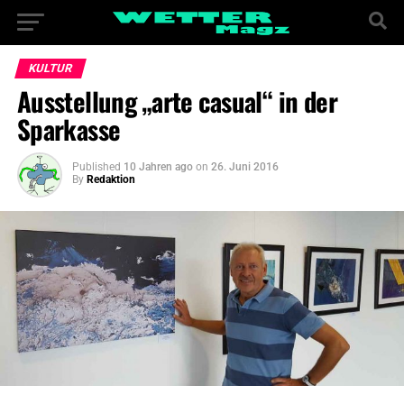
KULTUR
Ausstellung „arte casual“ in der
Sparkasse
Published
10 Jahren ago
on
26. Juni 2016
By
Redaktion