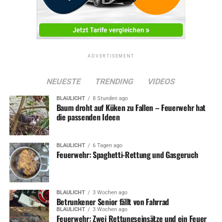
UP NEXT
SuS Volmarstein steht vor tiefgreifenden Veränderungen
DON'T MISS
Zeit zum Feiern: Siedlung Breslauer Straße fast fertig
ADVERTISEMENT
NEUESTE
TRENDING
VIDEOS
BLAULICHT
8 Stunden ago
Baum droht auf Küken zu Fallen – Feuerwehr hat
die passenden Ideen
BLAULICHT
6 Tagen ago
Feuerwehr: Spaghetti-Rettung und Gasgeruch
BLAULICHT
3 Wochen ago
Betrunkener Senior fällt von Fahrrad
BLAULICHT
3 Wochen ago
Feuerwehr: Zwei Rettungseinsätze und ein Feuer