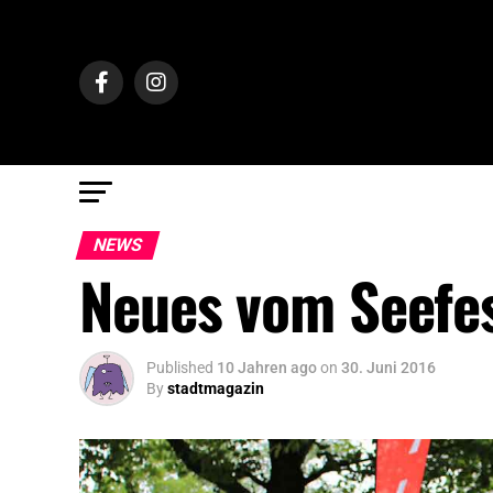
NEWS
Neues vom Seefes
Published
10 Jahren ago
on
30. Juni 2016
By
stadtmagazin