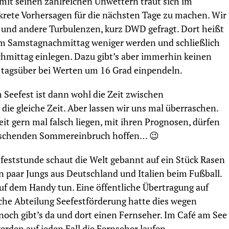
it seinen zahlreichen Unwettern traut sich im
rete Vorhersagen für die nächsten Tage zu machen. Wir
und andere Turbulenzen, kurz DWD gefragt. Dort heißt
am Samstagnachmittag weniger werden und schließlich
hmittag einlegen. Dazu gibt’s aber immerhin keinen
 tagsüber bei Werten um 16 Grad einpendeln.
 Seefest ist dann wohl die Zeit zwischen
e gleiche Zeit. Aber lassen wir uns mal überraschen.
eit gern mal falsch liegen, mit ihren Prognosen, dürfen
raschenden Sommereinbruch hoffen… 😉
feststunde schaut die Welt gebannt auf ein Stück Rasen
in paar Jungs aus Deutschland und Italien beim Fußball.
f dem Handy tun. Eine öffentliche Übertragung auf
ische Abteilung Seefestförderung hatte dies wegen
och gibt’s da und dort einen Fernseher. Im Café am See
den auf jeden Fall die Fernseher laufen.