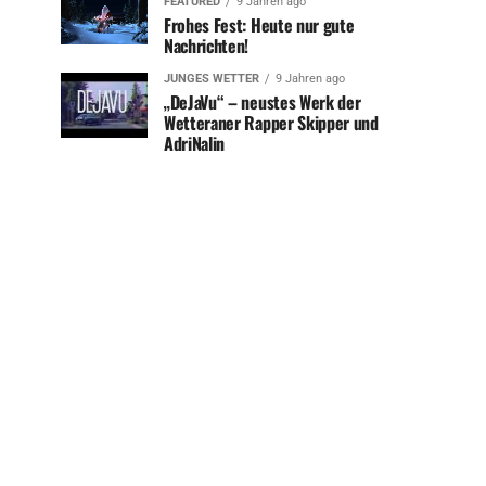
FEATURED
9 Jahren ago
Frohes Fest: Heute nur gute
Nachrichten!
JUNGES WETTER
9 Jahren ago
„DeJaVu“ – neustes Werk der
Wetteraner Rapper Skipper und
AdriNalin