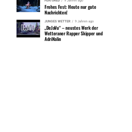
FEATURED
9 Jahren ago
Frohes Fest: Heute nur gute
Nachrichten!
JUNGES WETTER
9 Jahren ago
„DeJaVu“ – neustes Werk der
Wetteraner Rapper Skipper und
AdriNalin