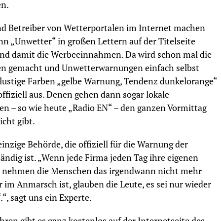
en.
nd Betreiber von Wetterportalen im Internet machen
n „Unwetter“ in großen Lettern auf der Titelseite
 und damit die Werbeeinnahmen. Da wird schon mal die
en gemacht und Unwetterwarnungen einfach selbst
ustige Farben „gelbe Warnung, Tendenz dunkelorange“
ffiziell aus. Denen gehen dann sogar lokale
en – so wie heute „Radio EN“ – den ganzen Vormittag
cht gibt.
einzige Behörde, die offiziell für die Warnung der
ndig ist. „Wenn jede Firma jeden Tag ihre eigenen
, nehmen die Menschen das irgendwann nicht mehr
 im Anmarsch ist, glauben die Leute, es sei nur wieder
“, sagt uns ein Experte.
ren gibt es ganz kostenlos auf der Internetseite des