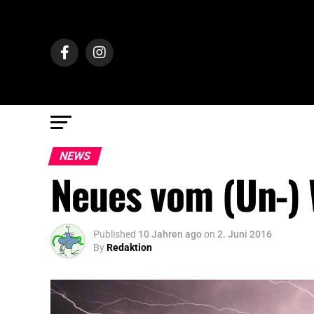
NEWS
Neues vom (Un-) W
Published
10 Jahren ago
on
2. Juni 2016
By
Redaktion