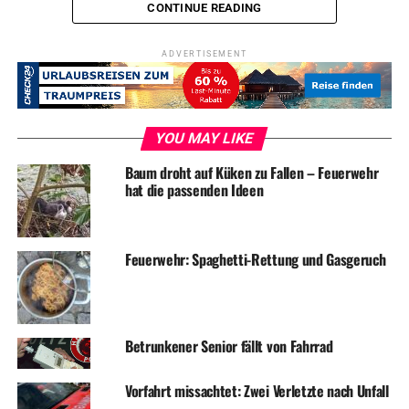
CONTINUE READING
ADVERTISEMENT
ADVERTISEMENT
RELATED TOPICS:
BLAULICHT
NEWS
UP NEXT
Brandmeldealarm in der Evangelischen Stiftung
YOU MAY LIKE
DON'T MISS
Baum droht auf Küken zu Fallen – Feuerwehr
Benzin im Autohaus geklaut
hat die passenden Ideen
Feuerwehr: Spaghetti-Rettung und Gasgeruch
Betrunkener Senior fällt von Fahrrad
Vorfahrt missachtet: Zwei Verletzte nach Unfall