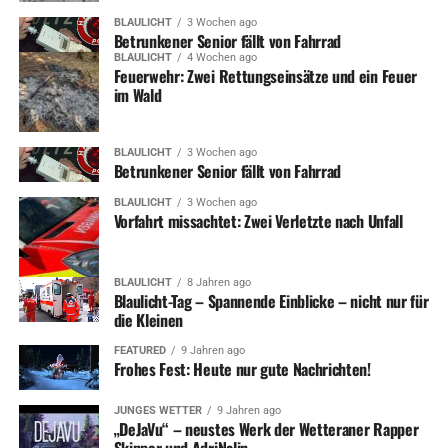
BLAULICHT
3 Wochen ago
Betrunkener Senior fällt von Fahrrad
BLAULICHT
4 Wochen ago
Feuerwehr: Zwei Rettungseinsätze und ein Feuer
im Wald
BLAULICHT
3 Wochen ago
Betrunkener Senior fällt von Fahrrad
BLAULICHT
3 Wochen ago
Vorfahrt missachtet: Zwei Verletzte nach Unfall
BLAULICHT
8 Jahren ago
Blaulicht-Tag – Spannende Einblicke – nicht nur für
die Kleinen
FEATURED
9 Jahren ago
Frohes Fest: Heute nur gute Nachrichten!
JUNGES WETTER
9 Jahren ago
„DeJaVu“ – neustes Werk der Wetteraner Rapper
Skipper und AdriNalin