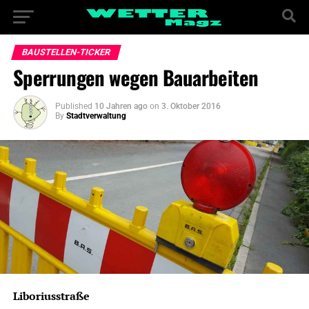
BAUSTELLEN-TICKER
Sperrungen wegen Bauarbeiten
Published
10 Jahren ago
on
3. Oktober 2016
By
Stadtverwaltung
Liboriusstraße