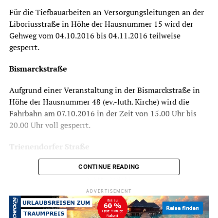
Für die Tiefbauarbeiten an Versorgungsleitungen an der
Liboriusstraße in Höhe der Hausnummer 15 wird der
Gehweg vom 04.10.2016 bis 04.11.2016 teilweise
gesperrt.
Bismarckstraße
Aufgrund einer Veranstaltung in der Bismarckstraße in
Höhe der Hausnummer 48 (ev.-luth. Kirche) wird die
Fahrbahn am 07.10.2016 in der Zeit von 15.00 Uhr bis
20.00 Uhr voll gesperrt.
Trienendorfer Straße
CONTINUE READING
ADVERTISEMENT
Für die Tiefbauarbeiten an Versorgungsleitungen in der
ADVERTISEMENT
Trienendorfer Straße in Höhe der Hausnummer 142
wird die Straße für den Durchgangsverkehr vom