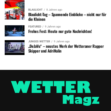
BLAULICHT
8 Jahren ago
Blaulicht-Tag – Spannende Einblicke – nicht nur für
die Kleinen
FEATURED
9 Jahren ago
Frohes Fest: Heute nur gute Nachrichten!
JUNGES WETTER
9 Jahren ago
„DeJaVu“ – neustes Werk der Wetteraner Rapper
Skipper und AdriNalin