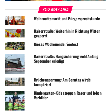
04.10.2016 bis 04.11.2016 eingeengt
YOU MAY LIKE
Hegestraße
Weihnachtsmarkt und Bürgersprechstunde
Wegen den Kanalbauarbeiten bleibt die Hegestraße
Kaiserstraße: Weiterhin in Richtung Witten
weiterhin bis zum 31.10.2016 gesperrt.
gesperrt
Dieses Wochenende: Seefest
Symbolfoto / Archiv
Kaiserstraße: Hangsicherung wohl Anfang
September erledigt
ADVERTISEMENT
Brückensperrung: Am Sonntag wird’s
kompliziert
RELATED TOPICS:
BAUSTELLE
STADTVERWALTUNG
TERMINE
VERKEHR
Kindergarten-Kids stoppen Raser und loben
Vorbilder
UP NEXT
Turn- und Sporthallen in den Herbstferien geschlossen