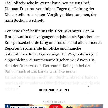
Die Polizeiwache in Wetter hat einen neuen Chef.
Dietmar Trust hat vor einigen Tagen die Leitung der
Dienststelle von seinem Vorgänger übernommen, der
nach Bochum wechselt.
Der neue Chef ist für uns ein alter Bekannter. Der 54-
Jährige war in den vergangenen Jahren als Sprecher der
Kreispolizeibehörde tätig und hat uns und allen anderen
Reportern spannende Einblicke und manche
unbezahlbare Reportage ermöglicht. Wegen dieser gut
eingespielten Zusammenarbeit gehen wir davon aus,
dass der Draht zu den Wetteraner Kollegen bei der
Polizei noch etwas kürzer wird. Die neuen
Herausforderungen nicht nur durch Einbrecherbanden
machen eine moderne Öffentlichkeitsarbeit wichtig wie
selten zuvor.
CONTINUE READING
Der frühere Kripo-Mann Trust will als Leiter der Wache
ADVERTISEMENT
die schon gut funktionierende Zusammenarbeit mit