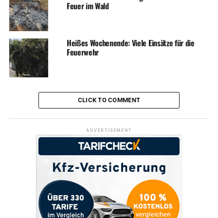
Feuer im Wald
Daumen für den neuen Job.
Wer neue Sprecherin oder Sprecher der EN-Polizei wird,
ist übrigens noch nicht klar.
Heißes Wochenende: Viele Einsätze für die
Feuerwehr
ADVERTISEMENT
CLICK TO COMMENT
Bild: Neuer Leiter der Polizeiwache in Wetter: Dietmar
Trust
ADVERTISEMENT
RELATED TOPICS:
LEUTE
NEWS
POLIZEI
UP NEXT
Sirenenalarm am Samstag: Kaminbrand in Esborn
DON'T MISS
Erster Wetteraner Karnevalsverein stellt sich vor