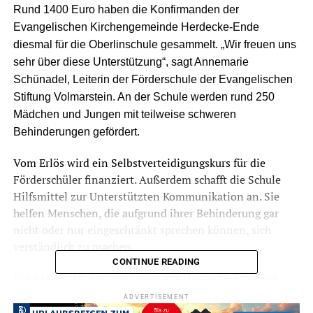
Rund 1400 Euro haben die Konfirmanden der
Evangelischen Kirchengemeinde Herdecke-Ende
diesmal für die Oberlinschule gesammelt. „Wir freuen uns
sehr über diese Unterstützung“, sagt Annemarie
Schünadel, Leiterin der Förderschule der Evangelischen
Stiftung Volmarstein. An der Schule werden rund 250
Mädchen und Jungen mit teilweise schweren
Behinderungen gefördert.
Vom Erlös wird ein Selbstverteidigungskurs für die
Förderschüler finanziert. Außerdem schafft die Schule
Hilfsmittel zur Unterstützten Kommunikation an. Sie
helfen Menschen, die aufgrund ihrer Behinderung gar
nicht oder nur eingeschränkt sprechen können, sich
verständlich zu machen.
CONTINUE READING
Die Aktion der Konfirmanden aus Herdecke-Ende hat
eine lange Tradition: Schon kurz nach dem zweiten
ADVERTISEMENT
Weltkrieg waren die Jugendlichen unterwegs, um für die