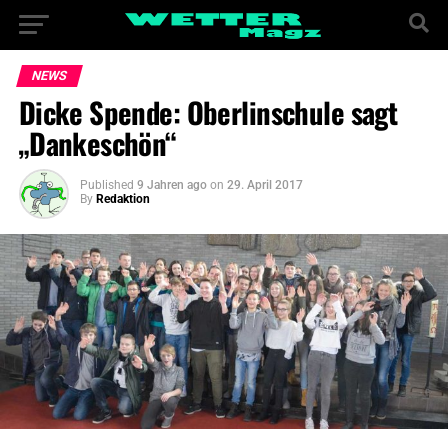
NEWS
Dicke Spende: Oberlinschule sagt
„Dankeschön“
Published
9 Jahren ago
on
29. April 2017
By
Redaktion