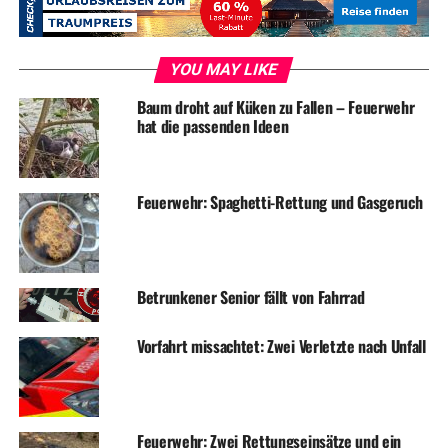
Oberlinschule zu sammeln. Mittlerweile ist es üblich,
dass sie vor dem Start der Aktion die Schule in
Volmarstein besuchen. So bekommen sie wichtige
YOU MAY LIKE
Eindrücke von der pädagogischen Arbeit mit Kindern
Baum droht auf Küken zu Fallen – Feuerwehr
bzw. Jugendlichen mit Behinderungen. „Es war toll zu
hat die passenden Ideen
sehen, wie die Leute mit den Schülern umgehen“,
meinten viele Konfirmanden. Entsprechend engagiert
gingen sie anschließend in Zweier- und Dreier-Gruppen
Feuerwehr: Spaghetti-Rettung und Gasgeruch
von Tür zu Tür.
Foto: Gruppenbild in der Martinskirche: Einen Tag
besuchten die Konfirmanden der Evangelischen
Betrunkener Senior fällt von Fahrrad
Kirchengemeinde Herdecke-Ende die Stiftung
Volmarstein. Dabei bekamen sie u.a. einen Einblick in
Vorfahrt missachtet: Zwei Verletzte nach Unfall
den Alltag in der Oberlinschule.
Feuerwehr: Zwei Rettungseinsätze und ein