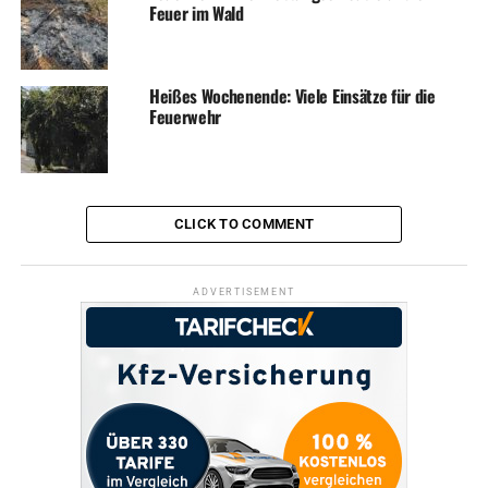
Feuer im Wald
ADVERTISEMENT
RELATED TOPICS:
INKLUSION
NEWS
SOZIALES
UP NEXT
Heißes Wochenende: Viele Einsätze für die
Wahlkampf: NRW-Wirtschaftsminister zu Gast bei Bleistahl
Feuerwehr
DON'T MISS
Schüler sorgen für ein sauberes Wetter
CLICK TO COMMENT
ADVERTISEMENT