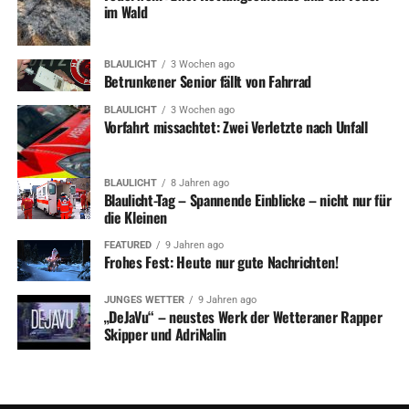
im Wald
BLAULICHT
3 Wochen ago
Betrunkener Senior fällt von Fahrrad
BLAULICHT
3 Wochen ago
Vorfahrt missachtet: Zwei Verletzte nach Unfall
BLAULICHT
8 Jahren ago
Blaulicht-Tag – Spannende Einblicke – nicht nur für
die Kleinen
FEATURED
9 Jahren ago
Frohes Fest: Heute nur gute Nachrichten!
JUNGES WETTER
9 Jahren ago
„DeJaVu“ – neustes Werk der Wetteraner Rapper
Skipper und AdriNalin