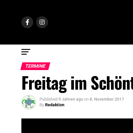
TERMINE
Freitag im Schön
Published
9 Jahren ago
on
8. November 2017
By
Redaktion