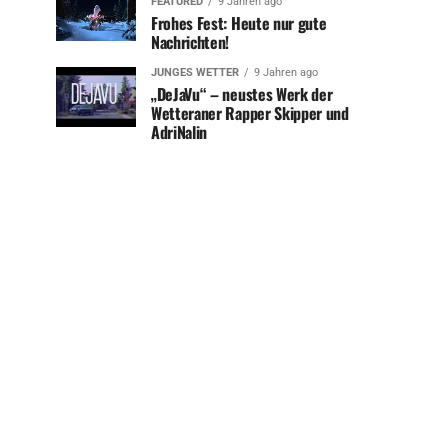
FEATURED
9 Jahren ago
Frohes Fest: Heute nur gute
Nachrichten!
JUNGES WETTER
9 Jahren ago
„DeJaVu“ – neustes Werk der
Wetteraner Rapper Skipper und
AdriNalin