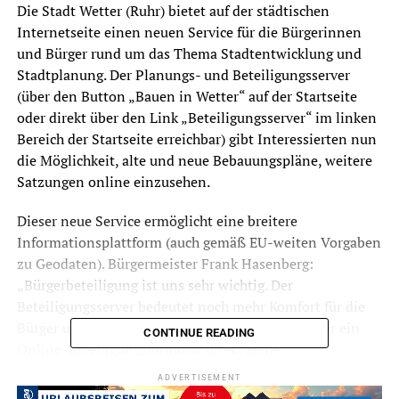
Die Stadt Wetter (Ruhr) bietet auf der städtischen
Internetseite einen neuen Service für die Bürgerinnen
und Bürger rund um das Thema Stadtentwicklung und
Stadtplanung. Der Planungs- und Beteiligungsserver
(über den Button „Bauen in Wetter“ auf der Startseite
oder direkt über den Link „Beteiligungsserver“ im linken
Bereich der Startseite erreichbar) gibt Interessierten nun
die Möglichkeit, alte und neue Bebauungspläne, weitere
Satzungen online einzusehen.
Dieser neue Service ermöglicht eine breitere
Informationsplattform (auch gemäß EU-weiten Vorgaben
zu Geodaten). Bürgermeister Frank Hasenberg:
„Bürgerbeteiligung ist uns sehr wichtig. Der
Beteiligungsserver bedeutet noch mehr Komfort für die
Bürger und bietet Ihnen die Gelegenheit, uns über ein
CONTINUE READING
Online-Beteiligungsformular direkt seine
Stellungnahmen zu Beteiligungsverfahren zu schicken.
ADVERTISEMENT
Wir erhoffen uns dadurch eine noch größere