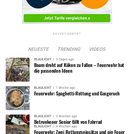
ausführlich erklärt.
ADVERTISEMENT
ADVERTISEMENT
Symbolfoto / Grafik: brandenfels landscape
NEUESTE
TRENDING
VIDEOS
+environment
BLAULICHT
3 Tagen ago
Baum droht auf Küken zu Fallen – Feuerwehr hat
die passenden Ideen
BLAULICHT
1 Woche ago
Feuerwehr: Spaghetti-Rettung und Gasgeruch
ADVERTISEMENT
RELATED TOPICS:
NEWS
STADTENTWICKLUNG
STADTVERWALTUNG
BLAULICHT
3 Wochen ago
Betrunkener Senior fällt von Fahrrad
UP NEXT
BLAULICHT
4 Wochen ago
Schwerer Unfall in Wengern – ein Verletzter
Feuerwehr: Zwei Rettungseinsätze und ein Feuer