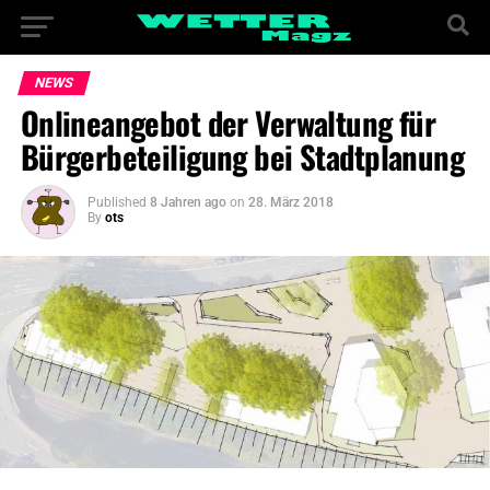
NEWS
Onlineangebot der Verwaltung für
Bürgerbeteiligung bei Stadtplanung
Published
8 Jahren ago
on
28. März 2018
By
ots