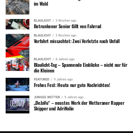
im Wald
DON'T MISS
Bücherei und Bürgerbüro Samstag geschlossen
BLAULICHT
3 Wochen ago
Betrunkener Senior fällt von Fahrrad
BLAULICHT
3 Wochen ago
Vorfahrt missachtet: Zwei Verletzte nach Unfall
BLAULICHT
8 Jahren ago
Blaulicht-Tag – Spannende Einblicke – nicht nur für
die Kleinen
FEATURED
9 Jahren ago
Frohes Fest: Heute nur gute Nachrichten!
JUNGES WETTER
9 Jahren ago
„DeJaVu“ – neustes Werk der Wetteraner Rapper
Skipper und AdriNalin