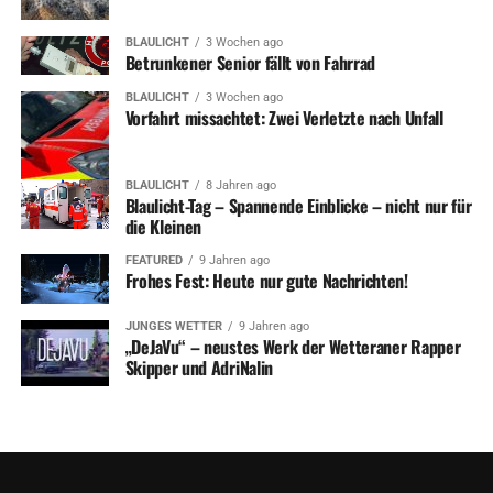
BLAULICHT
3 Wochen ago
Betrunkener Senior fällt von Fahrrad
BLAULICHT
3 Wochen ago
Vorfahrt missachtet: Zwei Verletzte nach Unfall
BLAULICHT
8 Jahren ago
Blaulicht-Tag – Spannende Einblicke – nicht nur für
die Kleinen
FEATURED
9 Jahren ago
Frohes Fest: Heute nur gute Nachrichten!
JUNGES WETTER
9 Jahren ago
„DeJaVu“ – neustes Werk der Wetteraner Rapper
Skipper und AdriNalin