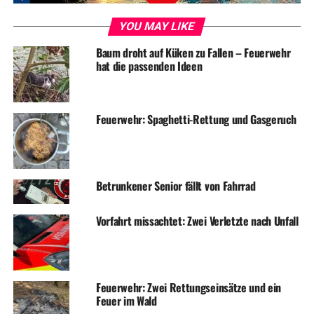
SENIOREN
YOU MAY LIKE
UP NEXT
Aktionstage Sucht: Veranstaltungen für Kinder, Jugendliche
Baum droht auf Küken zu Fallen – Feuerwehr
und Eltern
hat die passenden Ideen
DON'T MISS
Neues aus Schilda: Touristischer Wegweiser ist umgezogen
Feuerwehr: Spaghetti-Rettung und Gasgeruch
Betrunkener Senior fällt von Fahrrad
Vorfahrt missachtet: Zwei Verletzte nach Unfall
Feuerwehr: Zwei Rettungseinsätze und ein
Feuer im Wald