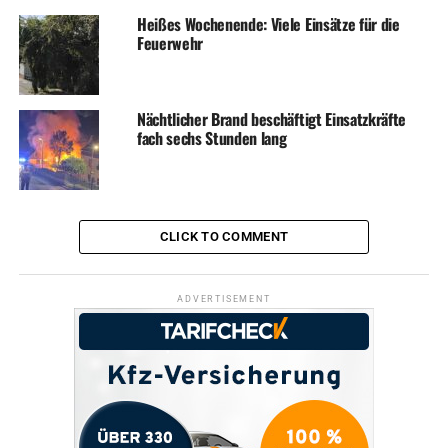
Heißes Wochenende: Viele Einsätze für die
Feuerwehr
RELATED TOPICS:
NEWS
WIRTSCHAFT
Nächtlicher Brand beschäftigt Einsatzkräfte
UP NEXT
Biz-Update: Neue Kneipe, neues Eiscafé und Tattoos auf der
fach sechs Stunden lang
Kö
DON'T MISS
„Das Gemeinwohl steht im Mittelpunkt“ – Unternehmen
stellen Bilanz vor
CLICK TO COMMENT
ADVERTISEMENT