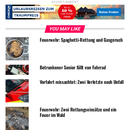
ADVERTISEMENT
„ganz bestimmt“ irgendwo anders bauen, glaubt die
Dame, die ihren Namen „lieber nicht“ in der Presse
sehen möchte.
YOU MAY LIKE
Das Unternehmen wollte diese vermeintlichen Pläne
nicht bestätigen. In einer ersten Stellungnahme hieß es,
Feuerwehr: Spaghetti-Rettung und Gasgeruch
man plane einen Stellenabbau, wolle sich zu den Details
aber nicht äußern.
Jetzt sollen Verhandlungen zwischen Unternehmen,
Betrunkener Senior fällt von Fahrrad
Betriebsrat und Gewerkschaft eine Lösung bringen. Am
liebsten wäre den Arbeitnehmervertretern ein
Vorfahrt missachtet: Zwei Verletzte nach Unfall
Tarifvertrag und eine Beschäftigungsgarantie.
ADVERTISEMENT
Feuerwehr: Zwei Rettungseinsätze und ein
Feuer im Wald
Archivbild