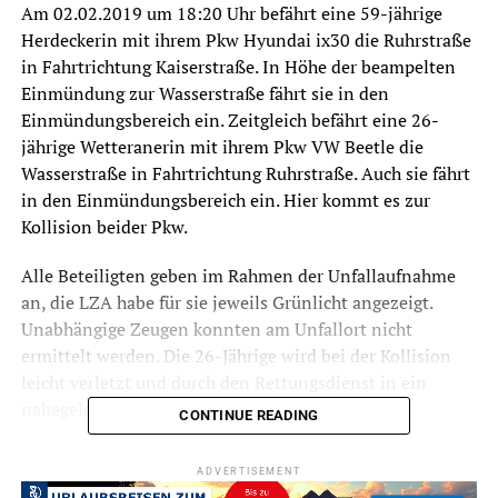
Am 02.02.2019 um 18:20 Uhr befährt eine 59-jährige
Herdeckerin mit ihrem Pkw Hyundai ix30 die Ruhrstraße
in Fahrtrichtung Kaiserstraße. In Höhe der beampelten
Einmündung zur Wasserstraße fährt sie in den
Einmündungsbereich ein. Zeitgleich befährt eine 26-
jährige Wetteranerin mit ihrem Pkw VW Beetle die
Wasserstraße in Fahrtrichtung Ruhrstraße. Auch sie fährt
in den Einmündungsbereich ein. Hier kommt es zur
Kollision beider Pkw.
Alle Beteiligten geben im Rahmen der Unfallaufnahme
an, die LZA habe für sie jeweils Grünlicht angezeigt.
Unabhängige Zeugen konnten am Unfallort nicht
ermittelt werden. Die 26-Jährige wird bei der Kollision
leicht verletzt und durch den Rettungsdienst in ein
nahegelegenes Krankenhaus eingeliefert.
CONTINUE READING
Beide Fahrzeuge sind nicht mehr fahrbereit und müssen
ADVERTISEMENT
abgeschleppt werden. Die alarmierte Feuerwehr streut