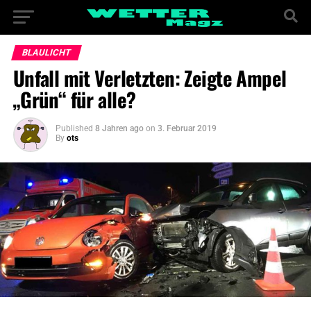
BLAULICHT
Unfall mit Verletzten: Zeigte Ampel
„Grün“ für alle?
Published
8 Jahren ago
on
3. Februar 2019
By
ots