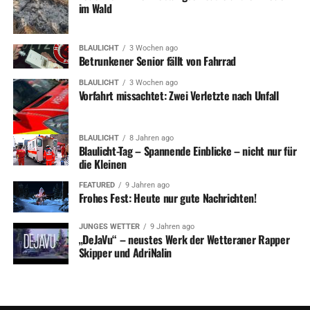
im Wald
BLAULICHT
3 Wochen ago
Betrunkener Senior fällt von Fahrrad
BLAULICHT
3 Wochen ago
Vorfahrt missachtet: Zwei Verletzte nach Unfall
BLAULICHT
8 Jahren ago
Blaulicht-Tag – Spannende Einblicke – nicht nur für
die Kleinen
FEATURED
9 Jahren ago
Frohes Fest: Heute nur gute Nachrichten!
JUNGES WETTER
9 Jahren ago
„DeJaVu“ – neustes Werk der Wetteraner Rapper
Skipper und AdriNalin