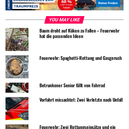
auslaufende Betriebsstoffe ab und reinigt die Fahrbahn.
Zeugen, die Angaben zum Unfallhergang machen
können, werden gebeten sich an die Polizeiwache Wetter,
YOU MAY LIKE
Tel. 02335-91667000, zu wenden.
Baum droht auf Küken zu Fallen – Feuerwehr
hat die passenden Ideen
Foto: Feuerwehr
Feuerwehr: Spaghetti-Rettung und Gasgeruch
ADVERTISEMENT
Betrunkener Senior fällt von Fahrrad
RELATED TOPICS:
BLAULICHT
NEWS
UNFALL
Vorfahrt missachtet: Zwei Verletzte nach Unfall
UP NEXT
Einbruch in Einfamilienhaus
DON'T MISS
Mit dem Wochenmarkt-Kochbuch kulinarisch durch die
Feuerwehr: Zwei Rettungseinsätze und ein
Jahreszeiten