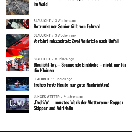
im Wald
BLAULICHT
3 Wochen ago
Betrunkener Senior fällt von Fahrrad
BLAULICHT
3 Wochen ago
Vorfahrt missachtet: Zwei Verletzte nach Unfall
BLAULICHT
8 Jahren ago
Blaulicht-Tag – Spannende Einblicke – nicht nur für
die Kleinen
FEATURED
9 Jahren ago
Frohes Fest: Heute nur gute Nachrichten!
JUNGES WETTER
9 Jahren ago
„DeJaVu“ – neustes Werk der Wetteraner Rapper
Skipper und AdriNalin