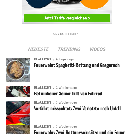
ADVERTISEMENT
NEUESTE
TRENDING
VIDEOS
BLAULICHT
6 Tagen ago
Feuerwehr: Spaghetti-Rettung und Gasgeruch
BLAULICHT
3 Wochen ago
Betrunkener Senior fällt von Fahrrad
BLAULICHT
3 Wochen ago
Vorfahrt missachtet: Zwei Verletzte nach Unfall
BLAULICHT
3 Wochen ago
Feuerwehr: Zwei Rettungseinsätze und ein Feuer