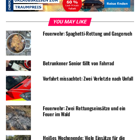
nach gut drei Stunden wieder den Heimweg antreten.
YOU MAY LIKE
Foto: Feuerwehr
Feuerwehr: Spaghetti-Rettung und Gasgeruch
Betrunkener Senior fällt von Fahrrad
ADVERTISEMENT
RELATED TOPICS:
BLAULICHT
FEUERWEHR
NEWS
Vorfahrt missachtet: Zwei Verletzte nach Unfall
UP NEXT
Noch vor dem Sonntagsfrühstück: Feuerwehr wegen
piependem Rauchmelder im Einsatz
Feuerwehr: Zwei Rettungseinsätze und ein
DON'T MISS
Feuer im Wald
Doofe sorgen für zwei nächtliche Feuerwehr-Einsätze
Heißes Wochenende: Viele Einsätze für die