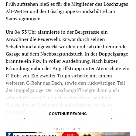
Früh aufstehen hieß es für die Mitglieder des Löschzuges
Alt-Wetter und der Löschgruppe Grundschöttel am
Samstagmorgen.
Um 04:53 Uhr alarmierte in der Bergstrasse ein
Anwohner die Feuerwehr. Er war durch seinen
Schäferhund aufgeweckt worden und sah die brennende
Garage auf dem Nachbargrundstück. In der Doppelgarage
brannte ein Pkw in voller Ausdehnung. Nach kurzer
Erkundung nahm der Angriffstrupp unter Atemschutz ein
C-Rohr vor. Ein zweiter Trupp sicherte mit einem
weiteren C-Rohr das Dach, sowie den rückwärtigen Teil
der Doppelgarage. Der Löschangriff zeigte dann auch
schnell Wirkung. Um noch eventuell vorhandene
Glutnester im Dachbereich aufzufinden, wurde in
mühevoller Arbeit die Dacheindeckung entfernt.
CONTINUE READING
Abschließend wurde der gesamte Bereich noch mit einer
Wärmebildkamera kontrolliert. Alle eingesetzten Kräfte
ADVERTISEMENT
von Feuerwehr, Rettungsdienst und Polizei konnten