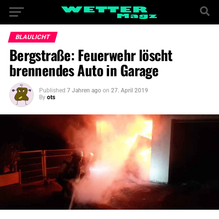
BLAULICHT
Bergstraße: Feuerwehr löscht
brennendes Auto in Garage
Published
7 Jahren ago
on
27. April 2019
By
ots