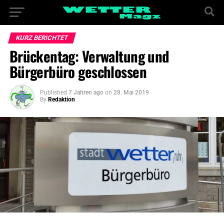
KURZ BERICHTET
Brückentag: Verwaltung und
Bürgerbüro geschlossen
Published
7 Jahren ago
on
28. Mai 2019
By
Redaktion