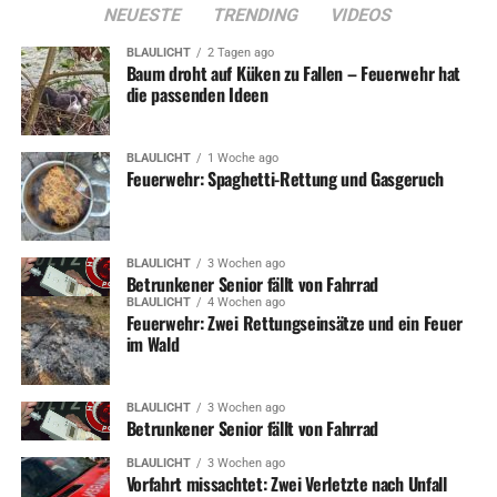
NEUESTE
TRENDING
VIDEOS
BLAULICHT
2 Tagen ago
Baum droht auf Küken zu Fallen – Feuerwehr hat
die passenden Ideen
BLAULICHT
1 Woche ago
Feuerwehr: Spaghetti-Rettung und Gasgeruch
BLAULICHT
3 Wochen ago
Betrunkener Senior fällt von Fahrrad
BLAULICHT
4 Wochen ago
Feuerwehr: Zwei Rettungseinsätze und ein Feuer
im Wald
BLAULICHT
3 Wochen ago
Betrunkener Senior fällt von Fahrrad
BLAULICHT
3 Wochen ago
Vorfahrt missachtet: Zwei Verletzte nach Unfall