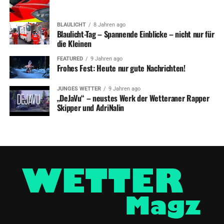
BLAULICHT
8 Jahren ago
Blaulicht-Tag – Spannende Einblicke – nicht nur für
die Kleinen
FEATURED
9 Jahren ago
Frohes Fest: Heute nur gute Nachrichten!
JUNGES WETTER
9 Jahren ago
„DeJaVu“ – neustes Werk der Wetteraner Rapper
Skipper und AdriNalin