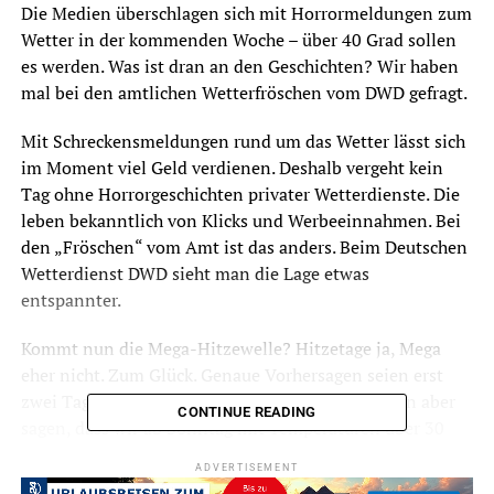
Die Medien überschlagen sich mit Horrormeldungen zum
Wetter in der kommenden Woche – über 40 Grad sollen
es werden. Was ist dran an den Geschichten? Wir haben
mal bei den amtlichen Wetterfröschen vom DWD gefragt.
Mit Schreckensmeldungen rund um das Wetter lässt sich
im Moment viel Geld verdienen. Deshalb vergeht kein
Tag ohne Horrorgeschichten privater Wetterdienste. Die
leben bekanntlich von Klicks und Werbeeinnahmen. Bei
den „Fröschen“ vom Amt ist das anders. Beim Deutschen
Wetterdienst DWD sieht man die Lage etwas
entspannter.
Kommt nun die Mega-Hitzewelle? Hitzetage ja, Mega
eher nicht. Zum Glück. Genaue Vorhersagen seien erst
zwei Tage vorher möglich. Im Moment könne man aber
CONTINUE READING
sagen, dass wir ab Sonntag mit Temperaturen über 30
Grad rechnen können. Das werde für etwa eine Woche so
ADVERTISEMENT
bleiben. Der Mittwoch werde aus heutiger Sicht der