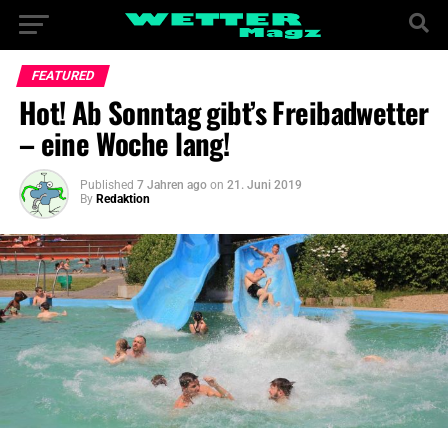
FEATURED
Hot! Ab Sonntag gibt’s Freibadwetter
– eine Woche lang!
Published
7 Jahren ago
on
21. Juni 2019
By
Redaktion