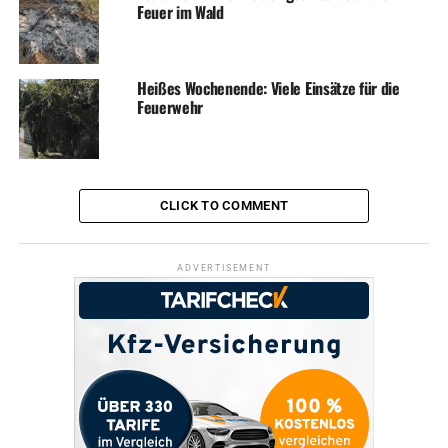
Feuer im Wald
ADVERTISEMENT
Die besten Tipps zum stressfreien Genuss des warmen
Wetters gibt’s rechtzeitig in einem Special am Sonntag.
Heißes Wochenende: Viele Einsätze für die
Feuerwehr
Archivbild
CLICK TO COMMENT
ADVERTISEMENT
ADVERTISEMENT
RELATED TOPICS:
NEWS
WETTER
UP NEXT
Einbrecher scheitern an stabiler Tür
DON'T MISS
86-Jährige im Schlaf von Einbrechern beklaut