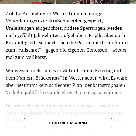
Auf die Autofahrer in Wetter kommen einige
Veränderungen zu: Straßen werden gesperrt,
Umleitungen eingerichtet, andere Sperrungen werden
nach gefühlt Jahrzehnten aufgehoben. Es gibt aber auch
Beständigkeit: So macht sich die Partei mit ihrem Aufruf
zum „Aufschrei“ – gegen die eigenen Genossen – wieder
mal zum Vollhorst.
Wir wissen nicht, ob es in Zukunft einen Feiertag mit
dem Namen „Brückentag“ in Wetter geben wird. Es wäre
aber bestimmt kein schlechter Plan, der katastrophalen
Verkehrspolitik im Lande einen Trauertag zu widmen.
Der Wunsch nach einem neuen Feiertag ist nicht der
Grund für diesen Beitrag. Vielmehr möchten wir einen
Überblick über die aktuelle Situation in Wetter geben.
CONTINUE READING
Hier haben sich in den vergangenen Wochen einige
Neuigkeiten ergeben.