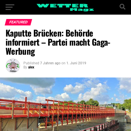
FEATURED
Kaputte Brücken: Behörde
informiert – Partei macht Gaga-
Werbung
Published
7 Jahren ago
on
1. Juni 2019
By
alex