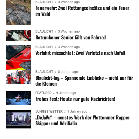
BLAULICHT
4 Wochen ago
über die Ruhr und die Bahn am Demag-Gelände. Hier
Feuerwehr: Zwei Rettungseinsätze und ein Feuer
müsse in absehbarer Zeit eine neue Brücke gebaut
im Wald
werden, sagt die Straßenbaubehörde. Dort weiß man,
dass diese Brücken Hauptzufahrt zu den angrenzenden
BLAULICHT
3 Wochen ago
Gewerbebetrieben sind. Daher will man über
Betrunkener Senior fällt von Fahrrad
Verkehrseinschränkungen gar nicht erst nachdenken.
BLAULICHT
3 Wochen ago
Vielmehr prüfe man derzeit eine provisorische
Vorfahrt missachtet: Zwei Verletzte nach Unfall
Verstärkung der Brücke um erst einmal Zeit zu gewinnen,
hieß es. Über das Ergebnis wolle man die Öffentlichkeit
dann zeitnah informieren.
BLAULICHT
8 Jahren ago
Blaulicht-Tag – Spannende Einblicke – nicht nur für
die Kleinen
FEATURED
9 Jahren ago
Frohes Fest: Heute nur gute Nachrichten!
ADVERTISEMENT
Eisenbahnbrücke unter dem Kreisel Kaiserstraße
JUNGES WETTER
9 Jahren ago
„DeJaVu“ – neustes Werk der Wetteraner Rapper
Skipper und AdriNalin
Jene Eisenbahnbrücke, die die örtliche Politik dazu
bewegte, einen Kreisverkehr gleich zweimal bauen zu