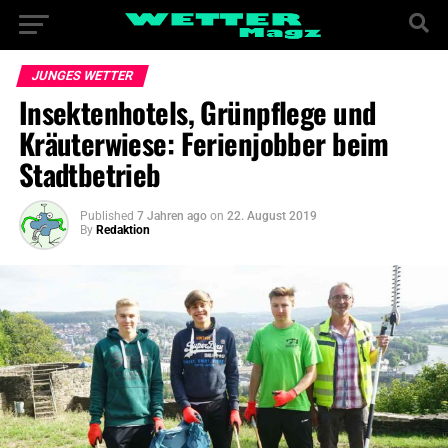
JUNGES WETTER
Insektenhotels, Grünpflege und
Kräuterwiese: Ferienjobber beim
Stadtbetrieb
Published
7 Jahren ago
on
22. August 2019
By
Redaktion