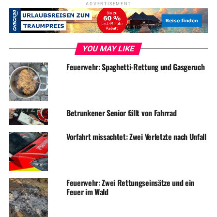
weggeworfen wird“, erzählt Jan England. Neben den
ADVERTISEMENT
üblichen Dingen wie Flaschen und Tetrapaks etwa
mehrere Müllstahlbehälter im Umfeld der Volmarsteiner
Burgruine.
YOU MAY LIKE
Feuerwehr: Spaghetti-Rettung und Gasgeruch
Betrunkener Senior fällt von Fahrrad
Vorfahrt missachtet: Zwei Verletzte nach Unfall
Viel Freude hatten die Ferienjobber auch bei den
„Zusatzprojekten“, wie dem Bau von Insektenhotels für
den Park der Ruhe oder der Herstellung von
Feuerwehr: Zwei Rettungseinsätze und ein
Sitzgelegenheiten aus Altreifen und Altholz. Letztere
Feuer im Wald
können beim Umweltmarkt am 21. September bestaunt
werden.