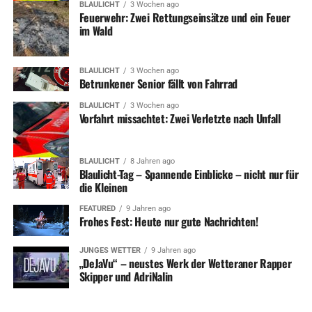
BLAULICHT
3 Wochen ago
unter www.stadtbetrieb-wetter.de bekannt gegeben.
Feuerwehr: Zwei Rettungseinsätze und ein Feuer
im Wald
Einen kleinen Vorgeschmack gibt es bereits auf der
Homepage – hier haben die Jugendlichen selbst ihren
Ferienjob mit eigenen Fotos dokumentiert.
BLAULICHT
3 Wochen ago
Betrunkener Senior fällt von Fahrrad
BLAULICHT
3 Wochen ago
Vorfahrt missachtet: Zwei Verletzte nach Unfall
Titelbild: (v.li.) Die Ferienjobber Jan England, Felix
Tönshof und Swjatoslaw Novik mit Andreas Tebben vom
Stadtbetrieb beim Grünpflege-Ortstermin auf dem Areal
BLAULICHT
8 Jahren ago
Blaulicht-Tag – Spannende Einblicke – nicht nur für
der Burgruine Volmarstein. (Foto: Stadt Wetter)
die Kleinen
Bilder im Text: Tom Friedel und Finn Wils, Upcycling
FEATURED
9 Jahren ago
Frohes Fest: Heute nur gute Nachrichten!
von Altreifen in der Werkstatt des Stadtbetriebes,
Maurice Bouillon, Tom Friedel, Hanna Poethke,
JUNGES WETTER
9 Jahren ago
Aufstellen von Insektenhotels im Park der Ruhe (Fotos:
„DeJaVu“ – neustes Werk der Wetteraner Rapper
Stadtbetrieb)
Skipper und AdriNalin