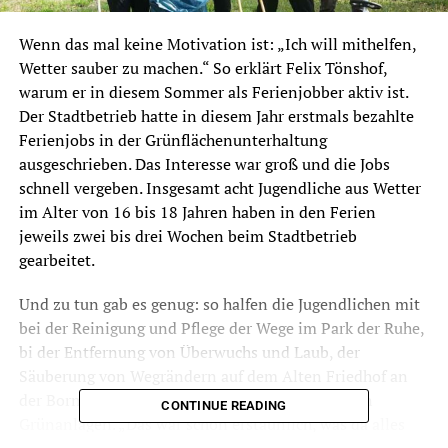
Wenn das mal keine Motivation ist: „Ich will mithelfen,
Wetter sauber zu machen.“ So erklärt Felix Tönshof,
warum er in diesem Sommer als Ferienjobber aktiv ist.
Der Stadtbetrieb hatte in diesem Jahr erstmals bezahlte
Ferienjobs in der Grünflächenunterhaltung
ausgeschrieben. Das Interesse war groß und die Jobs
schnell vergeben. Insgesamt acht Jugendliche aus Wetter
im Alter von 16 bis 18 Jahren haben in den Ferien
jeweils zwei bis drei Wochen beim Stadtbetrieb
gearbeitet.
Und zu tun gab es genug: so halfen die Jugendlichen mit
bei der Reinigung und Pflege der Wege im Park der Ruhe,
bi der Entfernung von Überwuchs und Laub, der
Säuberung von Wegrändern auf dem Alten Friedhof an
der Bornstraße und bei der Müllsammlung in den
CONTINUE READING
Grünanlagen. „Das war schon erstaunlich, was da alles