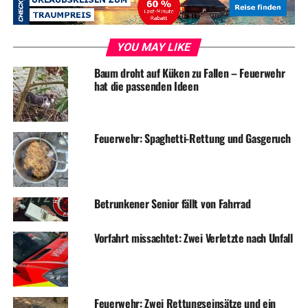
YOU MAY LIKE
ADVERTISEMENT
RELATED TOPICS:
BLAULICHT
NEWS
UNFALL
Baum droht auf Küken zu Fallen – Feuerwehr
hat die passenden Ideen
UP NEXT
Einkaufzentrum nach Grill-Reinigung geräumt
DON'T MISS
Feuerwehr: Spaghetti-Rettung und Gasgeruch
Einbruch in Gemeindezentrum
Betrunkener Senior fällt von Fahrrad
Vorfahrt missachtet: Zwei Verletzte nach Unfall
Feuerwehr: Zwei Rettungseinsätze und ein