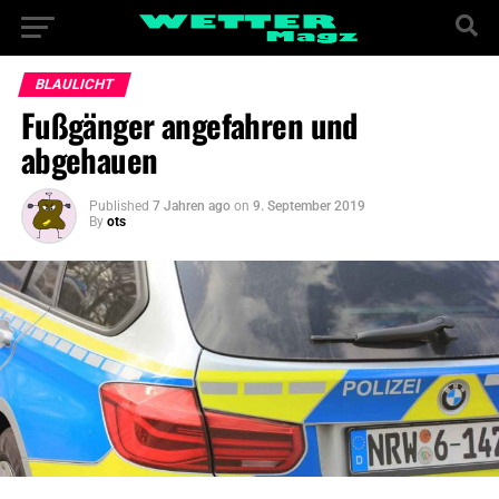
BLAULICHT
Fußgänger angefahren und
abgehauen
Published
7 Jahren ago
on
9. September 2019
By
ots