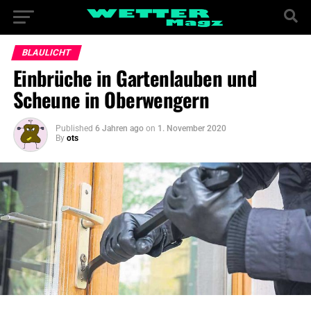
BLAULICHT
Einbrüche in Gartenlauben und
Scheune in Oberwengern
Published
6 Jahren ago
on
1. November 2020
By
ots