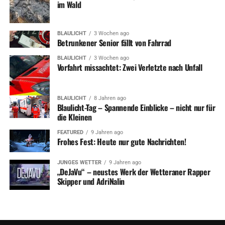
im Wald
BLAULICHT
3 Wochen ago
Betrunkener Senior fällt von Fahrrad
BLAULICHT
3 Wochen ago
Vorfahrt missachtet: Zwei Verletzte nach Unfall
BLAULICHT
8 Jahren ago
Blaulicht-Tag – Spannende Einblicke – nicht nur für
die Kleinen
FEATURED
9 Jahren ago
Frohes Fest: Heute nur gute Nachrichten!
JUNGES WETTER
9 Jahren ago
„DeJaVu“ – neustes Werk der Wetteraner Rapper
Skipper und AdriNalin