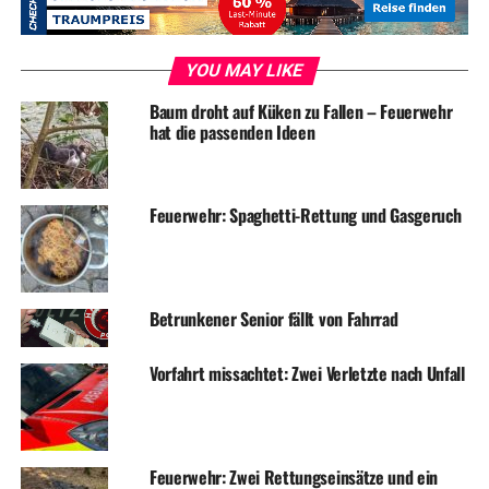
ADVERTISEMENT
RELATED TOPICS:
BLAULICHT
EINBRUCH
NEWS
YOU MAY LIKE
UP NEXT
Baum droht auf Küken zu Fallen – Feuerwehr
Brandstiftung: Gartenlaube in Oberwengern angezündet
hat die passenden Ideen
DON'T MISS
Feuerwehreinsatz: Giftige Chemikalie in Industriebetrieb
ausgelaufen
Feuerwehr: Spaghetti-Rettung und Gasgeruch
Betrunkener Senior fällt von Fahrrad
Vorfahrt missachtet: Zwei Verletzte nach Unfall
Feuerwehr: Zwei Rettungseinsätze und ein