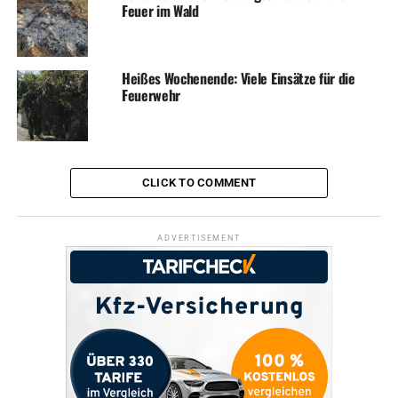
Feuer im Wald
Durch einen Trupp unter Atemschutz wurden
Belüftungsmaßnahmen durchgeführt. Die Einsatzstelle
wurde anschließend an einen Verantwortlichen
übergeben und der Einsatz konnte nach einer guten
Heißes Wochenende: Viele Einsätze für die
Feuerwehr
Stunde beendet. Neben den ehrenamtlichen
Einsatzkräften waren noch der städtische Rettungsdienst
und die Polizei vor Ort.
CLICK TO COMMENT
ADVERTISEMENT
ADVERTISEMENT
Bild: Hinter der Fassade war es zu einem
Entstehungsbrand gekommen (Foto: Feuerwehr)
RELATED TOPICS:
BLAULICHT
FEUERWEHR
NEWS
UP NEXT