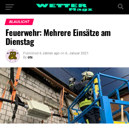
BLAULICHT
Feuerwehr: Mehrere Einsätze am
Dienstag
Published
6 Jahren ago
on
6. Januar 2021
By
ots