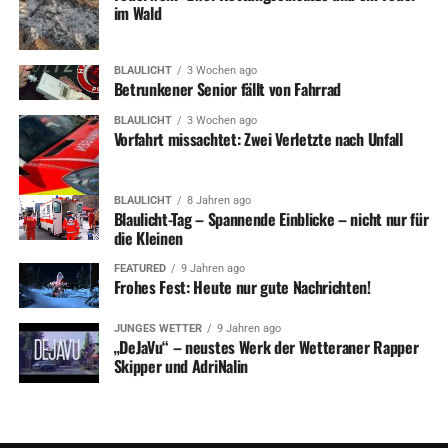
im Wald
BLAULICHT
3 Wochen ago
Betrunkener Senior fällt von Fahrrad
BLAULICHT
3 Wochen ago
Vorfahrt missachtet: Zwei Verletzte nach Unfall
BLAULICHT
8 Jahren ago
Blaulicht-Tag – Spannende Einblicke – nicht nur für
die Kleinen
FEATURED
9 Jahren ago
Frohes Fest: Heute nur gute Nachrichten!
JUNGES WETTER
9 Jahren ago
„DeJaVu“ – neustes Werk der Wetteraner Rapper
Skipper und AdriNalin