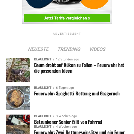
Ziegelstraße: Einbruch in Einfamilienhaus
DON'T MISS
Nach Unfall: Beifahrer beschimpft Polizisten und
Rettungskräfte
ADVERTISEMENT
NEUESTE
TRENDING
VIDEOS
BLAULICHT
12 Stunden ago
Baum droht auf Küken zu Fallen – Feuerwehr hat
die passenden Ideen
BLAULICHT
6 Tagen ago
Feuerwehr: Spaghetti-Rettung und Gasgeruch
BLAULICHT
3 Wochen ago
Betrunkener Senior fällt von Fahrrad
BLAULICHT
4 Wochen ago
Feuerwehr: Zwei Rettungseinsätze und ein Feuer