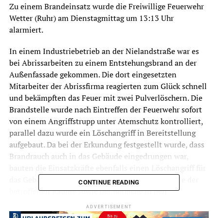
Zu einem Brandeinsatz wurde die Freiwillige Feuerwehr
Wetter (Ruhr) am Dienstagmittag um 13:13 Uhr
alarmiert.
In einem Industriebetrieb an der Nielandstraße war es
bei Abrissarbeiten zu einem Entstehungsbrand an der
Außenfassade gekommen. Die dort eingesetzten
Mitarbeiter der Abrissfirma reagierten zum Glück schnell
und bekämpften das Feuer mit zwei Pulverlöschern. Die
Brandstelle wurde nach Eintreffen der Feuerwehr sofort
von einem Angriffstrupp unter Atemschutz kontrolliert,
parallel dazu wurde ein Löschangriff in Bereitstellung
aufgebaut. Da bei der Erkundung festgestellt wurde, dass
Brandrauch auch in das Gebäude eingedrungen war,
bauten die Einsatzkräfte ebenfalls einen Löschangriff für
das Gebäudeinnere auf. Nach ausgiebiger Kontrolle der
CONTINUE READING
betroffenen Räume sowie der Bereiche in den
Zwischendecken konnte dann aber Entwarnung gegeben
ADVERTISEMENT
werden. Es war kein Feuer nach innen in das Gebäude