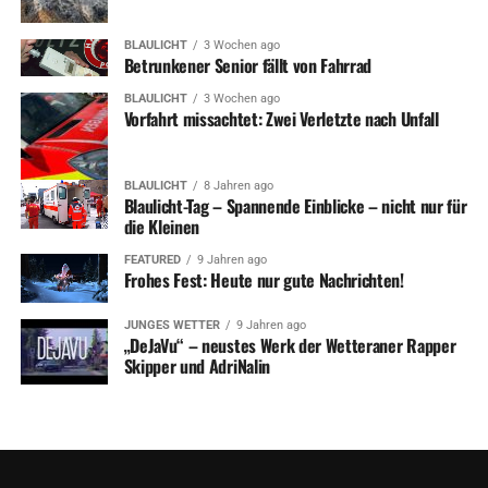
BLAULICHT
3 Wochen ago
Betrunkener Senior fällt von Fahrrad
BLAULICHT
3 Wochen ago
Symbolfoto / Archiv
Vorfahrt missachtet: Zwei Verletzte nach Unfall
BLAULICHT
8 Jahren ago
Blaulicht-Tag – Spannende Einblicke – nicht nur für
die Kleinen
ADVERTISEMENT
RELATED TOPICS:
CORONA
NEWS
FEATURED
9 Jahren ago
Frohes Fest: Heute nur gute Nachrichten!
UP NEXT
Corona: Verschärfte Regeln für den Einzelhandel ab
JUNGES WETTER
9 Jahren ago
Montag
„DeJaVu“ – neustes Werk der Wetteraner Rapper
Skipper und AdriNalin
DON'T MISS
Zwei Verletzte nach Abbiegeunfall