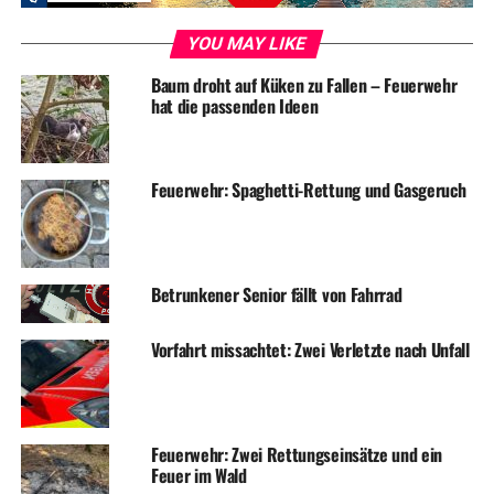
sein, alleine zu joggen oder spazieren zu gehen.
YOU MAY LIKE
Fortsetzen können die Einzelhandelsgeschäfte im Kreis,
die keine Waren des täglichen Bedarfs anbieten, zunächst
Baum droht auf Küken zu Fallen – Feuerwehr
hat die passenden Ideen
noch das Modell „Click & Meet“, sie dürfen also von
Bürgern mit negativem Schnelltest und gebuchtem
Termin besucht werden.
Feuerwehr: Spaghetti-Rettung und Gasgeruch
Körpernahe Dienstleistungen, die medizinischen,
therapeutischen, pflegerischen oder seelsorgerischen
Zwecken dienen, können weiterhin in Anspruch
genommen werden, Friseurbetriebe und die Fußpflege
Betrunkener Senior fällt von Fahrrad
sind geöffnet. Entsprechende Auflagen sind zu beachten.
Ebenfalls bleibt es Gastronomiebetrieben und Kantinen
Vorfahrt missachtet: Zwei Verletzte nach Unfall
möglich, Speisen und Getränke zum Mitnehmen
anzubieten oder auszuliefern.
Feuerwehr: Zwei Rettungseinsätze und ein
Feuer im Wald
ADVERTISEMENT
Läden des täglichen Bedarfs wie Supermärkte, Apotheken