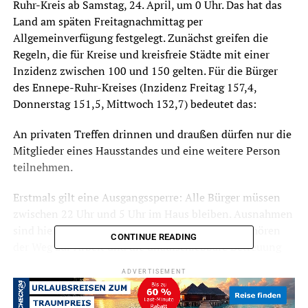
Ruhr-Kreis ab Samstag, 24. April, um 0 Uhr. Das hat das
Land am späten Freitagnachmittag per
Allgemeinverfügung festgelegt. Zunächst greifen die
Regeln, die für Kreise und kreisfreie Städte mit einer
Inzidenz zwischen 100 und 150 gelten. Für die Bürger
des Ennepe-Ruhr-Kreises (Inzidenz Freitag 157,4,
Donnerstag 151,5, Mittwoch 132,7) bedeutet das:
An privaten Treffen drinnen und draußen dürfen nur die
Mitglieder eines Hausstandes und eine weitere Person
teilnehmen.
Erstmals gilt eine Ausgangssperre: Alle Bürger müssen
zwischen 22 Uhr und 5 Uhr im Haus bleiben. Ausnahmen
sind hier nur in engen Grenzen möglich, dazu gehören
CONTINUE READING
der Weg zur Arbeit und die unaufschiebbare Betreuung
unterstützungsbedürftiger Personen ebenso wie das
ADVERTISEMENT
Aufsuchen medizinischer Hilfsangebote und das
Ausführen von Hunden. Bis 24 Uhr wird es zudem erlaubt