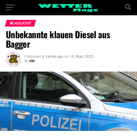
BLAULICHT
Unbekannte klauen Diesel aus
Bagger
Published
4 Jahren ago
on
18. März 2022
By
ots