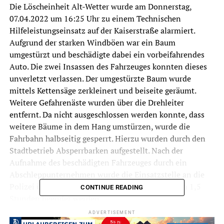
Die Löscheinheit Alt-Wetter wurde am Donnerstag,
07.04.2022 um 16:25 Uhr zu einem Technischen
Hilfeleistungseinsatz auf der Kaiserstraße alarmiert.
Aufgrund der starken Windböen war ein Baum
umgestürzt und beschädigte dabei ein vorbeifahrendes
Auto. Die zwei Insassen des Fahrzeuges konnten dieses
unverletzt verlassen. Der umgestürzte Baum wurde
mittels Kettensäge zerkleinert und beiseite geräumt.
Weitere Gefahrenäste wurden über die Drehleiter
entfernt. Da nicht ausgeschlossen werden konnte, dass
weitere Bäume in dem Hang umstürzen, wurde die
Fahrbahn halbseitig gesperrt. Hierzu wurden durch den
Stadtbetrieb Absperrbarken aufgestellt. Nach der
Aufnahme des beschädigten Fahrzeuges durch ein
Abschleppunternehmen wurde die Einsatzstelle an die
Polizei übergeben. Der Einsatz konnte nach guten 1,5
CONTINUE READING
Stunden beendet werden.
ADVERTISEMENT
Die Löscheinheit Grundschöttel wurde am Abend um