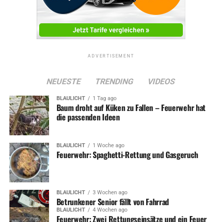
DON'T MISS
Grundschöttel: Bewaffneter Überfall auf Supermarkt –
Polizei sucht Zeugen
ADVERTISEMENT
NEUESTE
TRENDING
VIDEOS
BLAULICHT
1 Tag ago
Baum droht auf Küken zu Fallen – Feuerwehr hat
die passenden Ideen
BLAULICHT
1 Woche ago
Feuerwehr: Spaghetti-Rettung und Gasgeruch
BLAULICHT
3 Wochen ago
Betrunkener Senior fällt von Fahrrad
BLAULICHT
4 Wochen ago
Feuerwehr: Zwei Rettungseinsätze und ein Feuer