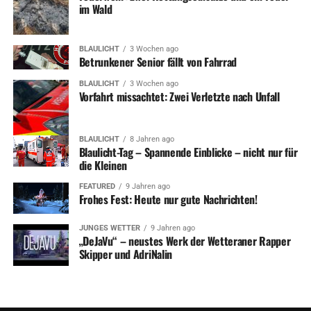
im Wald
BLAULICHT
3 Wochen ago
Betrunkener Senior fällt von Fahrrad
BLAULICHT
3 Wochen ago
Vorfahrt missachtet: Zwei Verletzte nach Unfall
BLAULICHT
8 Jahren ago
Blaulicht-Tag – Spannende Einblicke – nicht nur für
die Kleinen
FEATURED
9 Jahren ago
Frohes Fest: Heute nur gute Nachrichten!
JUNGES WETTER
9 Jahren ago
„DeJaVu“ – neustes Werk der Wetteraner Rapper
Skipper und AdriNalin