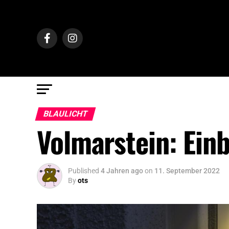
BLAULICHT
Volmarstein: Ein
Published
4 Jahren ago
on
11. September 2022
By
ots