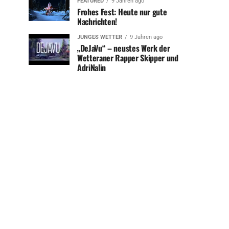
FEATURED
9 Jahren ago
Frohes Fest: Heute nur gute
Nachrichten!
JUNGES WETTER
9 Jahren ago
„DeJaVu“ – neustes Werk der
Wetteraner Rapper Skipper und
AdriNalin