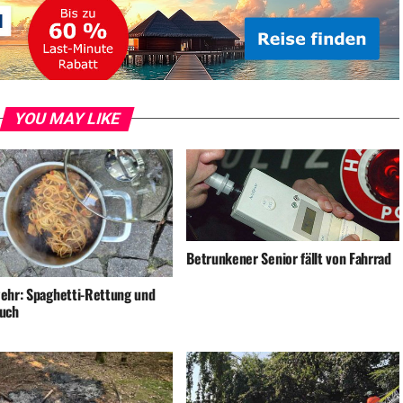
YOU MAY LIKE
Betrunkener Senior fällt von Fahrrad
ehr: Spaghetti-Rettung und
uch