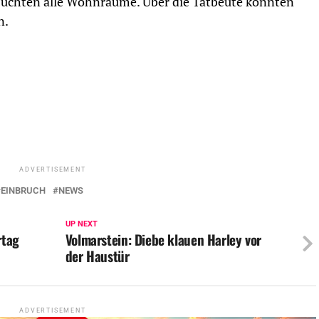
suchten alle Wohnräume. Über die Tatbeute konnten
n.
ADVERTISEMENT
EINBRUCH
NEWS
UP NEXT
rtag
Volmarstein: Diebe klauen Harley vor
der Haustür
ADVERTISEMENT