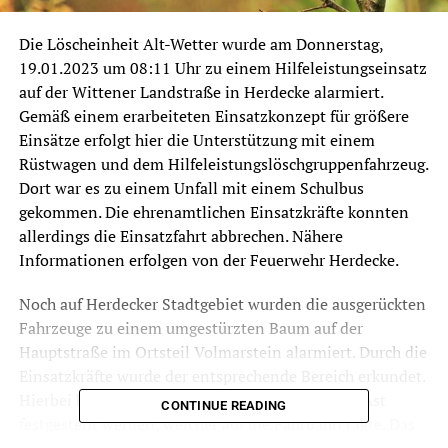
Die Löscheinheit Alt-Wetter wurde am Donnerstag,
19.01.2023 um 08:11 Uhr zu einem Hilfeleistungseinsatz
auf der Wittener Landstraße in Herdecke alarmiert.
Gemäß einem erarbeiteten Einsatzkonzept für größere
Einsätze erfolgt hier die Unterstützung mit einem
Rüstwagen und dem Hilfeleistungslöschgruppenfahrzeug.
Dort war es zu einem Unfall mit einem Schulbus
gekommen. Die ehrenamtlichen Einsatzkräfte konnten
allerdings die Einsatzfahrt abbrechen. Nähere
Informationen erfolgen von der Feuerwehr Herdecke.
Noch auf Herdecker Stadtgebiet wurden die ausgerückten
Fahrzeuge zu einem umgestürzten Baum auf der
Hauptstraße im Ortsteil Volmarstein alarmiert. Durch die
Einsatzkräfte wurde der entsprechende Bereich erkundet.
Hierbei konnte dann ein kleiner abgebrochener Ast
CONTINUE READING
festgestellt werden, welcher auf die Fahrbahn ragte. Das