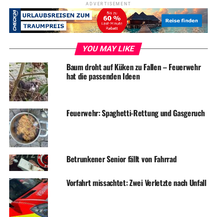
Hindernis wurde mit einem Fuchsschwanz beseitigt und
ADVERTISEMENT
die Durchfahrt war wieder möglich. Die ehrenamtlichen
Einsatzkräfte beendeten den Einsatz und rückten gegen
09:00 Uhr wieder ein.
YOU MAY LIKE
Baum droht auf Küken zu Fallen – Feuerwehr
hat die passenden Ideen
Symbolfoto / Archiv
Feuerwehr: Spaghetti-Rettung und Gasgeruch
ADVERTISEMENT
RELATED TOPICS:
BLAULICHT
FEUERWEHR
NEWS
Betrunkener Senior fällt von Fahrrad
UP NEXT
Termine für Schulanmeldungen im Februar
Vorfahrt missachtet: Zwei Verletzte nach Unfall
DON'T MISS
Brennende Mülltonne und Ölspur beschäftigen die
Feuerwehr