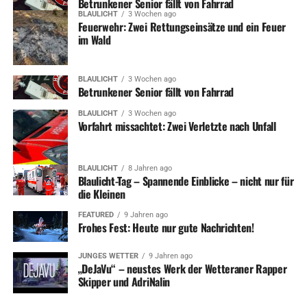
Betrunkener Senior fällt von Fahrrad
BLAULICHT
3 Wochen ago
Feuerwehr: Zwei Rettungseinsätze und ein Feuer
im Wald
BLAULICHT
3 Wochen ago
Betrunkener Senior fällt von Fahrrad
BLAULICHT
3 Wochen ago
Vorfahrt missachtet: Zwei Verletzte nach Unfall
BLAULICHT
8 Jahren ago
Blaulicht-Tag – Spannende Einblicke – nicht nur für
die Kleinen
FEATURED
9 Jahren ago
Frohes Fest: Heute nur gute Nachrichten!
JUNGES WETTER
9 Jahren ago
„DeJaVu“ – neustes Werk der Wetteraner Rapper
Skipper und AdriNalin