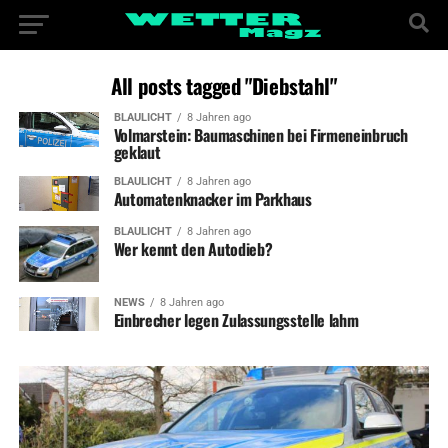
All posts tagged "Diebstahl"
BLAULICHT
8 Jahren ago
Volmarstein: Baumaschinen bei Firmeneinbruch
geklaut
BLAULICHT
8 Jahren ago
Automatenknacker im Parkhaus
BLAULICHT
8 Jahren ago
Wer kennt den Autodieb?
NEWS
8 Jahren ago
Einbrecher legen Zulassungsstelle lahm