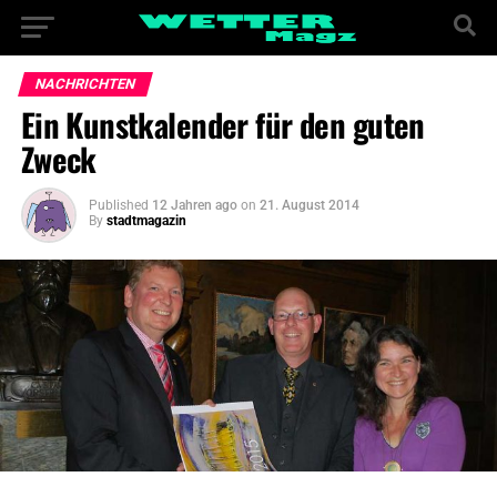
NACHRICHTEN
Ein Kunstkalender für den guten
Zweck
Published
12 Jahren ago
on
21. August 2014
By
stadtmagazin