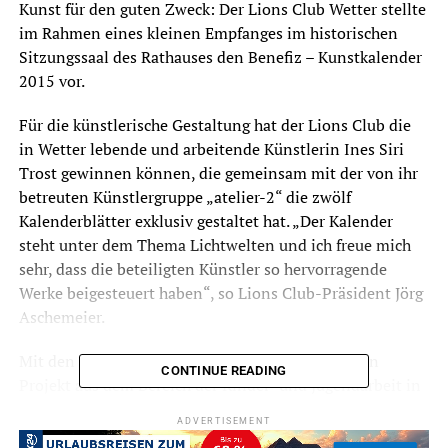
Kunst für den guten Zweck: Der Lions Club Wetter stellte
im Rahmen eines kleinen Empfanges im historischen
Sitzungssaal des Rathauses den Benefiz – Kunstkalender
2015 vor.
Für die künstlerische Gestaltung hat der Lions Club die
in Wetter lebende und arbeitende Künstlerin Ines Siri
Trost gewinnen können, die gemeinsam mit der von ihr
betreuten Künstlergruppe „atelier-2“ die zwölf
Kalenderblätter exklusiv gestaltet hat. „Der Kalender
steht unter dem Thema Lichtwelten und ich freue mich
sehr, dass die beteiligten Künstler so hervorragende
Werke beigesteuert haben“, so Lions Club-Präsident Jörg
Aschemeier.
Mit den Erlösen aus dem Kalenderverkauf wird ein
CONTINUE READING
Projekt aus dem Bereich der Kinder- und Jugendarbeit in
Wetter unterstützt. Schirmherr Frank Hasenberg
ADVERTISEMENT
bedankte sich beim Lions Club und den beteiligten