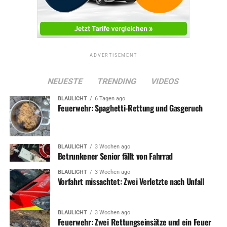
Fotos: Stadt Wetter (1), Wetter Magazin
ADVERTISEMENT
ADVERTISEMENT
NEUESTE
TRENDING
VIDEOS
BLAULICHT
6 Tagen ago
RELATED TOPICS:
NEWS
Feuerwehr: Spaghetti-Rettung und Gasgeruch
UP NEXT
Großer Tag für 192 iDötzchen
BLAULICHT
3 Wochen ago
DON'T MISS
Betrunkener Senior fällt von Fahrrad
Skateboard- und BMX Contest im Schöntal
BLAULICHT
3 Wochen ago
Vorfahrt missachtet: Zwei Verletzte nach Unfall
BLAULICHT
3 Wochen ago
Feuerwehr: Zwei Rettungseinsätze und ein Feuer