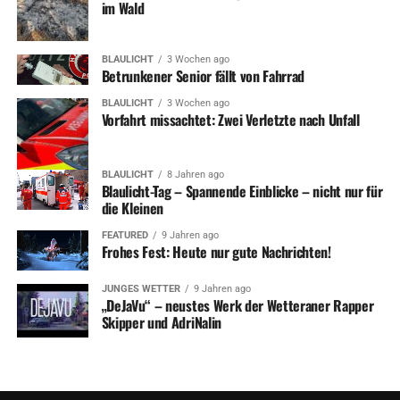
im Wald
BLAULICHT
3 Wochen ago
Betrunkener Senior fällt von Fahrrad
BLAULICHT
3 Wochen ago
Vorfahrt missachtet: Zwei Verletzte nach Unfall
BLAULICHT
8 Jahren ago
Blaulicht-Tag – Spannende Einblicke – nicht nur für
die Kleinen
FEATURED
9 Jahren ago
Frohes Fest: Heute nur gute Nachrichten!
JUNGES WETTER
9 Jahren ago
„DeJaVu“ – neustes Werk der Wetteraner Rapper
Skipper und AdriNalin