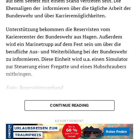
auf dem Seefest mit einem Stand vertreten sein. Die
Ehemaligen der informieren über die tägliche Arbeit der
Bundeswehr und über Karrieremöglichkeiten.
Unterstützung bekommen die Reservisten vom
Karierecenter der Bundeswehr aus Hagen. Außerdem
wird ein Marinetrupp auf dem Fest sein um über die
berufliche Aus- und Weiterbildung bei der Bundeswehr
zu informieren. Diese Einheit wird u.a. einen Simulator
zur Steuerung einer Fregatte und eines Hubschraubers
mitbringen.
Foto: Reservistenverband
CONTINUE READING
RELATED TOPICS:
SEEFEST
ADVERTISEMENT
UP NEXT
Jetzt geht’s loooos!