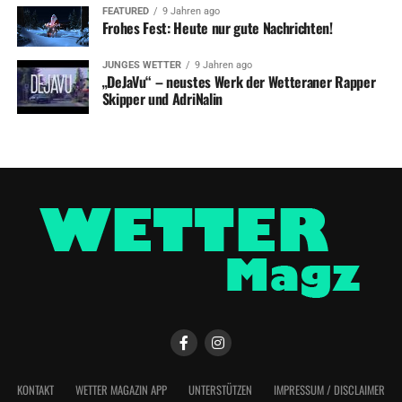
FEATURED
9 Jahren ago
Frohes Fest: Heute nur gute Nachrichten!
JUNGES WETTER
9 Jahren ago
„DeJaVu“ – neustes Werk der Wetteraner Rapper
Skipper und AdriNalin
KONTAKT
WETTER MAGAZIN APP
UNTERSTÜTZEN
IMPRESSUM / DISCLAIMER