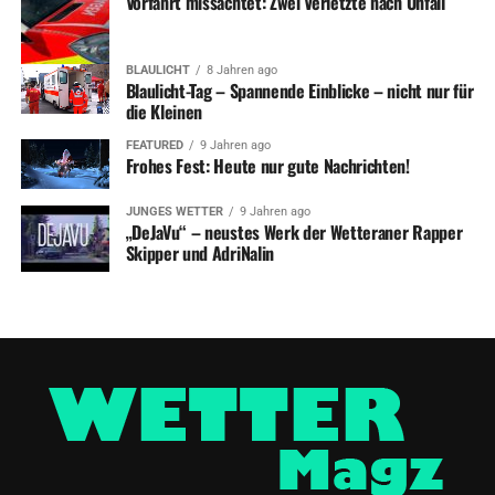
Vorfahrt missachtet: Zwei Verletzte nach Unfall
BLAULICHT
8 Jahren ago
Blaulicht-Tag – Spannende Einblicke – nicht nur für
die Kleinen
FEATURED
9 Jahren ago
Frohes Fest: Heute nur gute Nachrichten!
JUNGES WETTER
9 Jahren ago
„DeJaVu“ – neustes Werk der Wetteraner Rapper
Skipper und AdriNalin