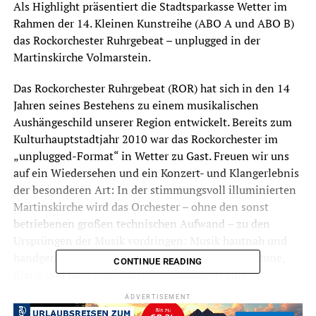
Als Highlight präsentiert die Stadtsparkasse Wetter im
Rahmen der 14. Kleinen Kunstreihe (ABO A und ABO B)
das Rockorchester Ruhrgebeat – unplugged in der
Martinskirche Volmarstein.
Das Rockorchester Ruhrgebeat (ROR) hat sich in den 14
Jahren seines Bestehens zu einem musikalischen
Aushängeschild unserer Region entwickelt. Bereits zum
Kulturhauptstadtjahr 2010 war das Rockorchester im
„unplugged-Format“ in Wetter zu Gast. Freuen wir uns
auf ein Wiedersehen und ein Konzert- und Klangerlebnis
der besonderen Art: In der stimmungsvoll illuminierten
Martinskirche wird das Orchester – ohne den sonst
betriebenen großen technischen Aufwand – zu den
Ursprüngen der Musik vordringen: Musik hautnah und
handgemacht, auf das Wesentliche punktiert: Stimme,
CONTINUE READING
Klang und pure Emotion, eingebunden in eine
unterhaltsame und humorvolle Moderation.
ADVERTISEMENT