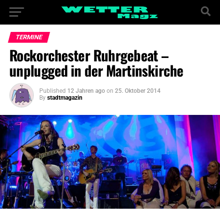
TERMINE
Rockorchester Ruhrgebeat –
unplugged in der Martinskirche
Published
12 Jahren ago
on
25. Oktober 2014
By
stadtmagazin