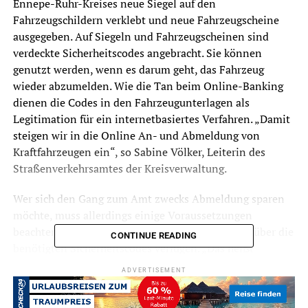
Ennepe-Ruhr-Kreises neue Siegel auf den
Fahrzeugschildern verklebt und neue Fahrzeugscheine
ausgegeben. Auf Siegeln und Fahrzeugscheinen sind
verdeckte Sicherheitscodes angebracht. Sie können
genutzt werden, wenn es darum geht, das Fahrzeug
wieder abzumelden. Wie die Tan beim Online-Banking
dienen die Codes in den Fahrzeugunterlagen als
Legitimation für ein internetbasiertes Verfahren. „Damit
steigen wir in die Online An- und Abmeldung von
Kraftfahrzeugen ein“, so Sabine Völker, Leiterin des
Straßenverkehrsamtes der Kreisverwaltung.
Wer sich den Gang zum Amt zwecks Abmeldung sparen
möchte, muss allerdings einige Voraussetzungen
beachten. Zum einen müssen Siegel und Papiere über die
CONTINUE READING
benötigten Sicherheitscodes verfügen. „Das heißt
logischerweise: Online abgemeldet werden können nur
ADVERTISEMENT
die Fahrzeuge, die ab 2015 neu oder wieder zugelassen
worden sind. Bei allen anderen ist das nicht möglich“,