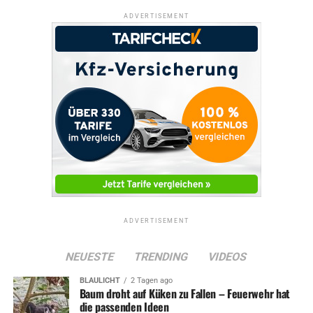
ADVERTISEMENT
ADVERTISEMENT
RELATED TOPICS:
SERVICE
UP NEXT
Neue Broschüre informiert über Bring- und Holdienste
DON'T MISS
Geänderte Busfahrpläne an Weihnachten und Sylvester
ADVERTISEMENT
NEUESTE
TRENDING
VIDEOS
BLAULICHT
2 Tagen ago
Baum droht auf Küken zu Fallen – Feuerwehr hat
die passenden Ideen