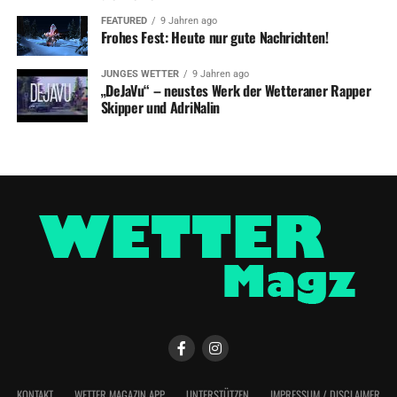
FEATURED
9 Jahren ago
Frohes Fest: Heute nur gute Nachrichten!
JUNGES WETTER
9 Jahren ago
„DeJaVu“ – neustes Werk der Wetteraner Rapper
Skipper und AdriNalin
KONTAKT
WETTER MAGAZIN APP
UNTERSTÜTZEN
IMPRESSUM / DISCLAIMER