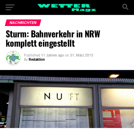
NACHRICHTEN
Sturm: Bahnverkehr in NRW
komplett eingestellt
Published
11 Jahren ago
on
31. März 2015
By
Redaktion