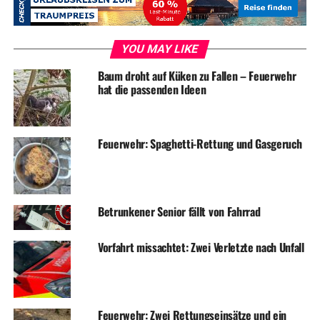
YOU MAY LIKE
RELATED TOPICS:
NEWS
VERKEHR
WETTER
Baum droht auf Küken zu Fallen – Feuerwehr
UP NEXT
hat die passenden Ideen
Bahnverkehr rollt wieder – Verspätungen bleiben
DON'T MISS
Sturm fällt Baum an der Kaiserstraße
Feuerwehr: Spaghetti-Rettung und Gasgeruch
Betrunkener Senior fällt von Fahrrad
Vorfahrt missachtet: Zwei Verletzte nach Unfall
Feuerwehr: Zwei Rettungseinsätze und ein