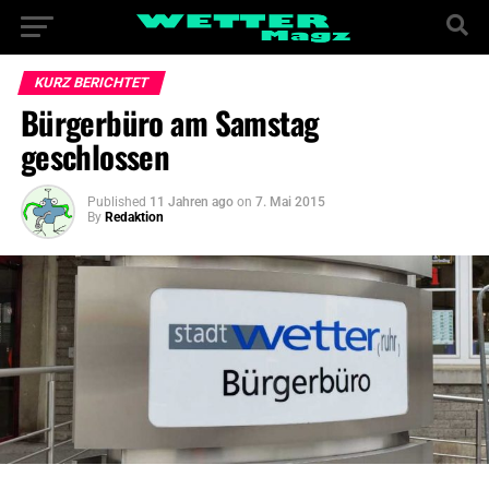
KURZ BERICHTET
Bürgerbüro am Samstag
geschlossen
Published
11 Jahren ago
on
7. Mai 2015
By
Redaktion