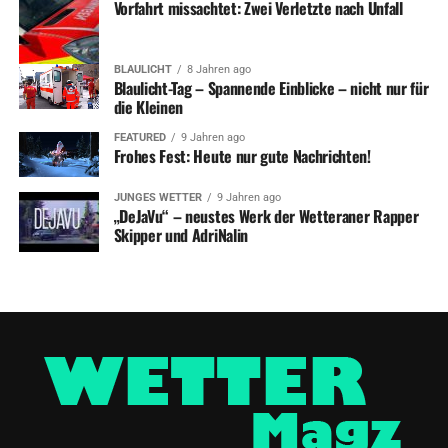
Vorfahrt missachtet: Zwei Verletzte nach Unfall
BLAULICHT
8 Jahren ago
Blaulicht-Tag – Spannende Einblicke – nicht nur für
die Kleinen
FEATURED
9 Jahren ago
Frohes Fest: Heute nur gute Nachrichten!
JUNGES WETTER
9 Jahren ago
„DeJaVu“ – neustes Werk der Wetteraner Rapper
Skipper und AdriNalin