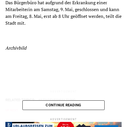
Das Bürgerbüro hat aufgrund der Erkrankung einer
Mitarbeiterin am Samstag, 9. Mai, geschlossen und kann
am Freitag, 8. Mai, erst ab 8 Uhr geöffnet werden, teilt die
Stadt mit.
Archivbild
ADVERTISEMENT
RELATED TOPICS:
STADTVERWALTUNG
CONTINUE READING
UP NEXT
Stadtverwaltung erinnert ans Grünzeug schneiden
ADVERTISEMENT
DON'T MISS