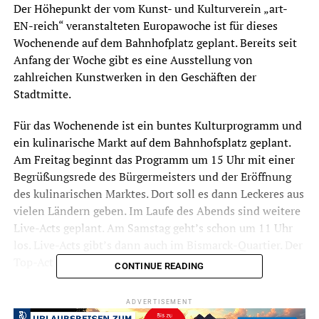
Der Höhepunkt der vom Kunst- und Kulturverein „art-
EN-reich“ veranstalteten Europawoche ist für dieses
Wochenende auf dem Bahnhofplatz geplant. Bereits seit
Anfang der Woche gibt es eine Ausstellung von
zahlreichen Kunstwerken in den Geschäften der
Stadtmitte.
Für das Wochenende ist ein buntes Kulturprogramm und
ein kulinarische Markt auf dem Bahnhofsplatz geplant.
Am Freitag beginnt das Programm um 15 Uhr mit einer
Begrüßungsrede des Bürgermeisters und der Eröffnung
des kulinarischen Marktes. Dort soll es dann Leckeres aus
vielen Ländern geben. Im Laufe des Abends sind weitere
Live-Acts geplant. Am Samstag geht’s schon um 11 Uhr
los. Live-Acts gibt’s dann auch im Bismarck-Quartier. Der
Top-Act am Samstag sind die „ShyBandits“.
CONTINUE READING
Der Sonntag startet um 12 Uhr. Auf dem Proramm stehen
ADVERTISEMENT
ein Jazz-Frühschoppen und ein Folkloreprogramm.