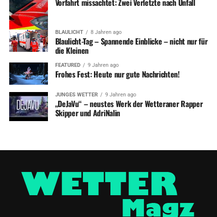
Vorfahrt missachtet: Zwei Verletzte nach Unfall
BLAULICHT
8 Jahren ago
Blaulicht-Tag – Spannende Einblicke – nicht nur für
die Kleinen
FEATURED
9 Jahren ago
Frohes Fest: Heute nur gute Nachrichten!
JUNGES WETTER
9 Jahren ago
„DeJaVu“ – neustes Werk der Wetteraner Rapper
Skipper und AdriNalin