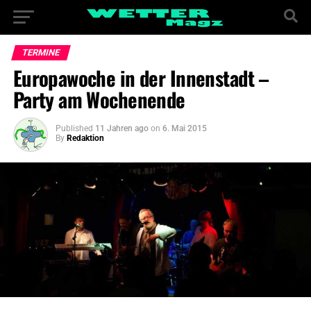
TERMINE
Europawoche in der Innenstadt –
Party am Wochenende
Published
11 Jahren ago
on
6. Mai 2015
By
Redaktion