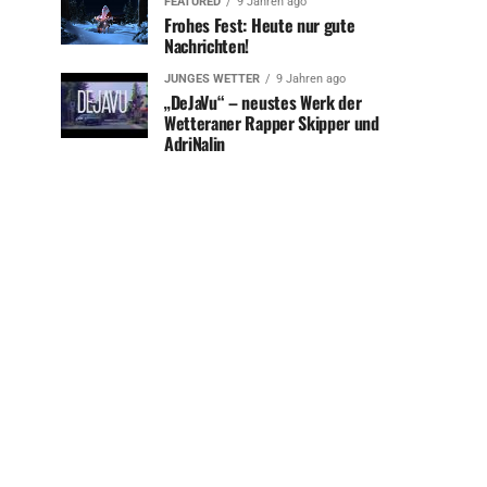
FEATURED
9 Jahren ago
Frohes Fest: Heute nur gute
Nachrichten!
JUNGES WETTER
9 Jahren ago
„DeJaVu“ – neustes Werk der
Wetteraner Rapper Skipper und
AdriNalin