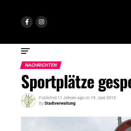
NACHRICHTEN
Sportplätze gesp
Published
11 Jahren ago
on
19. Juni 2015
By
Stadtverwaltung