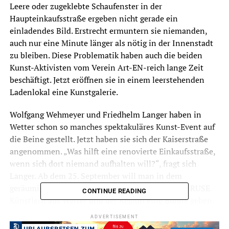
Leere oder zugeklebte Schaufenster in der
Haupteinkaufsstraße ergeben nicht gerade ein
einladendes Bild. Erstrecht ermuntern sie niemanden,
auch nur eine Minute länger als nötig in der Innenstadt
zu bleiben. Diese Problematik haben auch die beiden
Kunst-Aktivisten vom Verein Art-EN-reich lange Zeit
beschäftigt. Jetzt eröffnen sie in einem leerstehenden
Ladenlokal eine Kunstgalerie.
Wolfgang Wehmeyer und Friedhelm Langer haben in
Wetter schon so manches spektakuläres Kunst-Event auf
die Beine gestellt. Jetzt haben sie sich der Kaiserstraße
angenommen. „Was hilft eine renovierte Einkaufsstraße,
wenn sich dort niemand aufhalten will?“, fragt sich
Langer. Ab dem 25. September will man in dem
geräumigen Laden gleich neben dem Modehaus CRUSE
CONTINUE READING
Künstlern aus Wetter und der Region eine Bühne geben.
„Wir sind für jede Idee offen“, ergänzt Wehmeyer. „Wir
ADVERTISEMENT
zeigen Bilder, Skulpturen und stellen einen