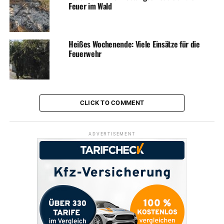
Feuer im Wald
Heißes Wochenende: Viele Einsätze für die
Feuerwehr
CLICK TO COMMENT
ADVERTISEMENT
ADVERTISEMENT
RELATED TOPICS:
KULTUR
KUNST
NEWS
TERMINE
UP NEXT
„Wetter Sibirisch“ – eine wahrhaft coole Strandparty
DON'T MISS
Probefahrt des Schreckens – drei Menschen verletzt