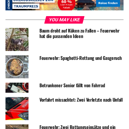
ADVERTISEMENT
YOU MAY LIKE
RELATED TOPICS:
BLAULICHT
NEWS
UNFALL
Baum droht auf Küken zu Fallen – Feuerwehr
hat die passenden Ideen
UP NEXT
Kunsthalle auf Zeit – frische Ideen für die Kaiserstraße
DON'T MISS
Feuerwehr: Spaghetti-Rettung und Gasgeruch
ZDF sendet MoMa-Wetter live aus Wetter
Betrunkener Senior fällt von Fahrrad
Vorfahrt missachtet: Zwei Verletzte nach Unfall
Feuerwehr: Zwei Rettungseinsätze und ein