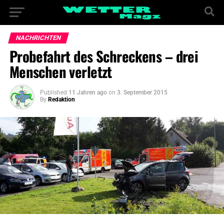
NACHRICHTEN
Probefahrt des Schreckens – drei
Menschen verletzt
Published
11 Jahren ago
on
3. September 2015
By
Redaktion