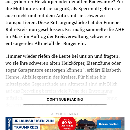
ausgedienten Heizkörper oder der alten Badewanne? Für
die Mülltonne sind sie zu groß, als Sperrmüll gelten sie
auch nicht und mit dem Auto sind sie schwer zu
transportieren. Diese Entsorgungslücke hat der Ennepe-
Ruhr-Kreis nun geschlossen. Erstmalig sammelte die AHE
im März im Auftrag der Kreisverwaltung schwer zu
entsorgendes Altmetall der Bürger ein.
„Immer wieder riefen die Leute bei uns an und fragten,
wo sie ihre schweren alten Heizkörper, Eisenzäune oder
sogar Garagentore entsorgen können“, erklärt Elisabeth
Henne, Abfallexpertin des Kreises. Für kleine bis
mittelgroße Gegenstände aus Altmetall sind mit Blick
auf das Recycling bereits viele Wege der Entsorgung
möglich. Die alte Pfanne kommt in die Restmülltonne,
CONTINUE READING
der verrostete Grill auf den Sperrmüll und der
ausgediente Gartenstuhl aus Metall kann an den
ADVERTISEMENT
Umladeanlagen in Gevelsberg oder Witten abgegeben
werden. Selbst kleinste Teile werden mithilfe von