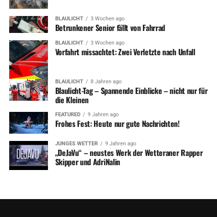
BLAULICHT
3 Wochen ago
Betrunkener Senior fällt von Fahrrad
BLAULICHT
3 Wochen ago
Vorfahrt missachtet: Zwei Verletzte nach Unfall
BLAULICHT
8 Jahren ago
Blaulicht-Tag – Spannende Einblicke – nicht nur für
die Kleinen
FEATURED
9 Jahren ago
Frohes Fest: Heute nur gute Nachrichten!
JUNGES WETTER
9 Jahren ago
„DeJaVu“ – neustes Werk der Wetteraner Rapper
Skipper und AdriNalin