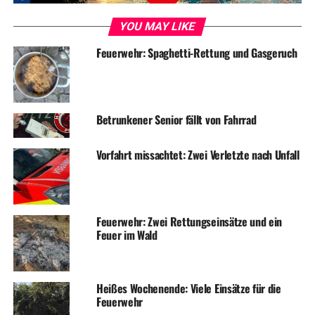
Metallabscheidern in den Müllverbrennungsanlagen
aussortiert und wiederverwertet.
YOU MAY LIKE
Feuerwehr: Spaghetti-Rettung und Gasgeruch
„Schwierigkeiten“, so Klaus Tödtmann, zuständiger
Fachbereichsleiter der Kreisverwaltung „gab es hingegen
noch bei der Entsorgung von besonders großen
Gegenständen aus Altmetall“. Mit der jetzt begonnenen
Betrunkener Senior fällt von Fahrrad
Altmetallsammlung aus Haushalten schließe der Kreis
daher eine wichtige Entsorgungslücke.
Vorfahrt missachtet: Zwei Verletzte nach Unfall
Wer etwas entsorgen wollte, hatte sich vorab auf eine
Liste setzen lassen. „Es haben sich unglaublich viele
Leute gemeldet. Insgesamt haben wir kreisweit an zwei
Samstagen acht Tonnen direkt an den Haustüren
Feuerwehr: Zwei Rettungseinsätze und ein
Feuer im Wald
abgeholt“, berichtet Elisabeth Henne, Abfallexpertin der
Kreisverwaltung. Den eingesammelten Schrott wird der
Kreis jetzt an Verwerter aus der Region verkaufen, die
Heißes Wochenende: Viele Einsätze für die
Einnahmen fließen in die Kalkulation der
Feuerwehr
Abfallgebühren ein.