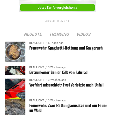
ADVERTISEMENT
ADVERTISEMENT
RELATED TOPICS:
KREISVERWALTUNG
NEWS
UMWELT
UP NEXT
NEUESTE
TRENDING
VIDEOS
Stadtverwaltung jagt Hundesteuer-Sünder
BLAULICHT
6 Tagen ago
DON'T MISS
Feuerwehr: Spaghetti-Rettung und Gasgeruch
Feuerwehr: Schon wieder Ärger mit Diesel auf der Straße
BLAULICHT
3 Wochen ago
Betrunkener Senior fällt von Fahrrad
BLAULICHT
3 Wochen ago
Vorfahrt missachtet: Zwei Verletzte nach Unfall
BLAULICHT
3 Wochen ago
Feuerwehr: Zwei Rettungseinsätze und ein Feuer
im Wald