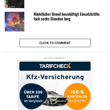
Im Jahresverlauf sind sechs Sammeltermine geplant, der
nächste steht für Juli auf dem Fahrplan. „Sollte die
Nächtlicher Brand beschäftigt Einsatzkräfte
fach sechs Stunden lang
Nachfrage sehr groß sein, werden wir zusätzliche Touren
organisieren“, kündigt Henne an. Die Abholung ist
kostenlos und kann bei Karina Birka, Tel. 02336/93 2331
und Elisabeth Henne, Tel. 02336/93 2332 angemeldet
werden.
CLICK TO COMMENT
ADVERTISEMENT
ADVERTISEMENT
Bild: Solche privaten Schrottsammler will die Verwaltung
in Zukunft nicht mehr sehen. Schließlich ist der Handel
mit Altmetall ein lukratives Geschäft.
Symbolfoto / Archiv