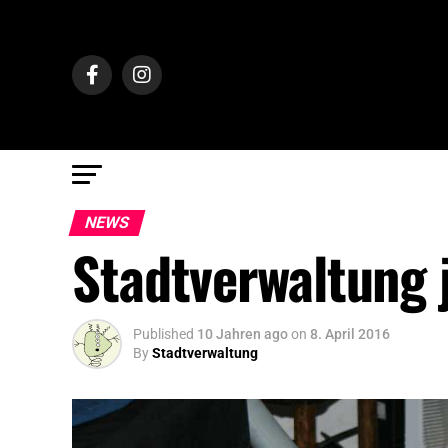
NEWS
Stadtverwaltung 
Published
10 Jahren ago
on
8. April 2016
By
Stadtverwaltung