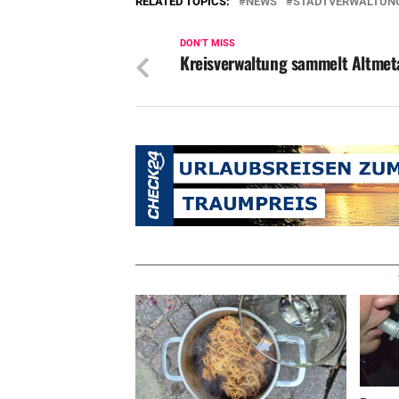
RELATED TOPICS:
NEWS
STADTVERWALTUN
DON'T MISS
Kreisverwaltung sammelt Altmeta