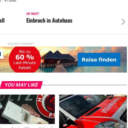
G
TIERE
UP NEXT
ll
Einbruch in Autohaus
ADVERTISEMENT
YOU MAY LIKE