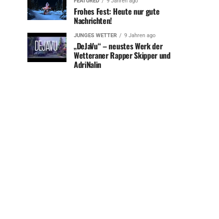
FEATURED
9 Jahren ago
Frohes Fest: Heute nur gute
Nachrichten!
JUNGES WETTER
9 Jahren ago
„DeJaVu“ – neustes Werk der
Wetteraner Rapper Skipper und
AdriNalin